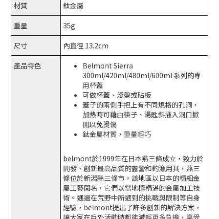
材質
鈦金屬
重量
35g
尺寸
內直徑 13.2cm
產品特色
Belmont Sierra
300ml/420ml/480ml/600ml 系列的專
用杯蓋
可做杯蓋、淺盤或砧板
蓋子的兩側手把上有不同規格的孔洞，
加熱時可藉由筷子、湯匙斜插入洞口掀
開以免燙傷
鈦金屬材質，重量輕巧
belmont於1999年在日本燕三條成立，致力於
開發、創新最高品質的露營和釣漁用具，燕三
條位於新潟縣三條市，該地區以日本的精細金
屬工藝聞名，它們以當地極精湛的金屬加工技
術。通過在荒野中所遇到的挑戰與限制等自身
經驗，belmont提出了許多創新的解決方案，
讓大家在戶外活動時都能減輕更多負擔，享受