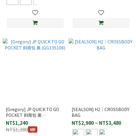
[Gregory] JP QUICK TO GO
[SEALSON] H2｜CROSSBODY
POCKET 斜背包 黑
BAG
(GG135108)
NT$1,240
NT$2,980 ~ NT$3,480
NT$1,380
9折