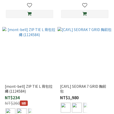
[mont-bell] ZIP TIE L 背包拉
[CAYL] SEORAK 7 GRID 胸前
繩 (1124584)
包
NT$234
NT$1,980
NT$260
9折