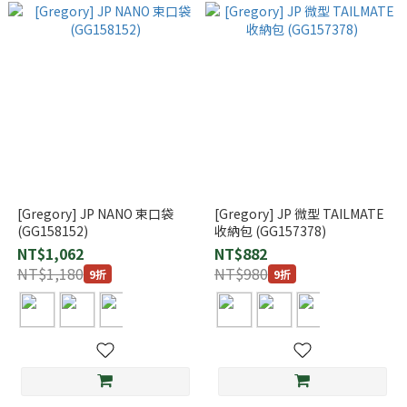
[Gregory] JP NANO 束口袋
[Gregory] JP 微型 TAILMATE
(GG158152)
收納包 (GG157378)
NT$1,062
NT$882
NT$1,180
NT$980
9折
9折