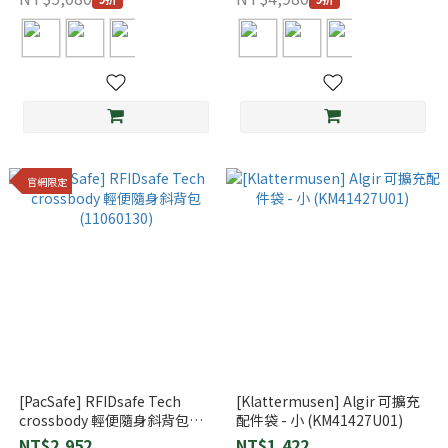
官網限定
[PacSafe] RFIDsafe Tech
[Klattermusen] Algir 可擴充
crossbody 輕便隨身斜背包
配件袋 - 小 (KM41427U01)
(11060130)
NT$2,952
NT$1,422