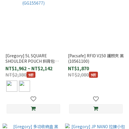
[Gregory] 5L SQUARE
[Pacsafe] RFID V150 護照夾 黑
SHOULDER POUCH 斜背包
(10561100)
(GG155677)
NT$1,962 ~ NT$2,142
NT$1,870
NT$2,380
NT$2,080
9折
9折