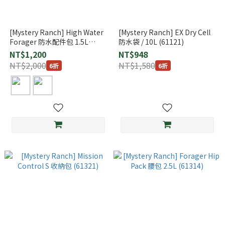
[Mystery Ranch] High Water
[Mystery Ranch] EX Dry Cell
Forager 防水配件包 1.5L
防水袋 / 10L (61121)
(61339、112611)
NT$1,200
NT$948
NT$2,000
NT$1,580
6折
6折