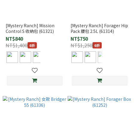
[Mystery Ranch] Mission
[Mystery Ranch] Forager Hip
Control S 收納包 (61321)
Pack 腰包 2.5L (61314)
NT$840
NT$750
NT$1,400
NT$1,250
6折
6折