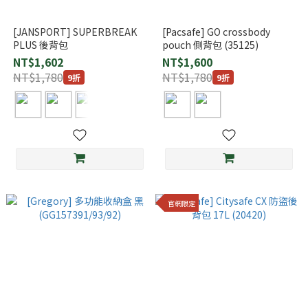
[JANSPORT] SUPERBREAK
[Pacsafe] GO crossbody
PLUS 後背包
pouch 側背包 (35125)
NT$1,602
NT$1,600
NT$1,780
NT$1,780
9折
9折
官網限定