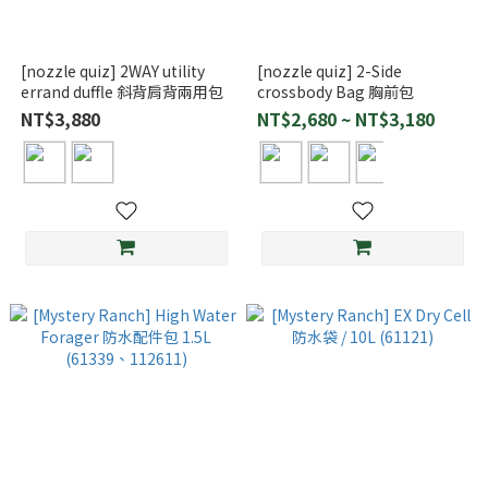
[nozzle quiz] 2WAY utility
[nozzle quiz] 2-Side
errand duffle 斜背肩背兩用包
crossbody Bag 胸前包
NT$3,880
NT$2,680 ~ NT$3,180