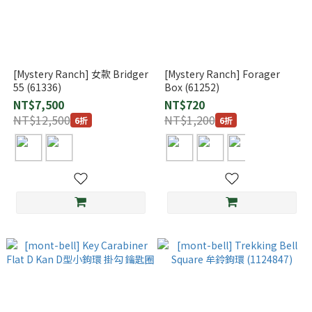
[Mystery Ranch] 女款 Bridger
[Mystery Ranch] Forager
55 (61336)
Box (61252)
NT$7,500
NT$720
NT$12,500
NT$1,200
6折
6折