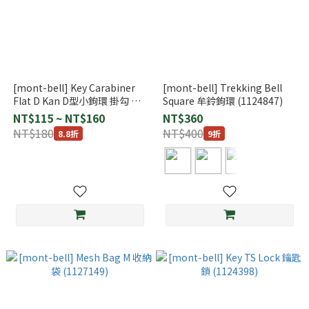
[mont-bell] Key Carabiner
[mont-bell] Trekking Bell
Flat D Kan D型小鉤環 掛勾 鑰
Square 牟鈴鉤環 (1124847)
匙圈
NT$115 ~ NT$160
NT$360
NT$180
NT$400
8.8折
9折