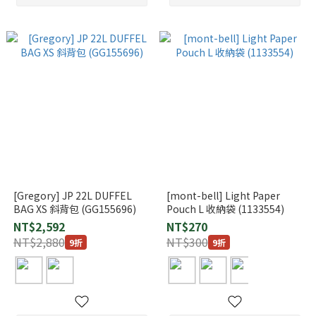
[Gregory] JP 22L DUFFEL
[mont-bell] Light Paper
BAG XS 斜背包 (GG155696)
Pouch L 收納袋 (1133554)
NT$2,592
NT$270
NT$2,880
NT$300
9折
9折