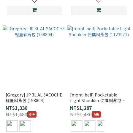
[Gregory] JP 3L AL SACOCHE
[mont-bell] Pocketable
輕量斜背包 (158804)
Light Shoulder 便攜斜背包
(1123971)
NT$1,330
NT$1,287
NT$1,480
NT$1,430
9折
9折