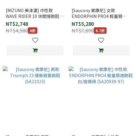
[MIZUNO 美津濃] 中性款
[Saucony 索康尼] 女款
WAVE RIDER 10 休閒慢跑鞋 黑
ENDORPHIN PRO4 輕量競速
(D1GA261601)
跑鞋 番紅花紫 (SA10939-340)
NT$2,748
NT$5,280
NT$4,580
NT$7,890
6折
6.7折