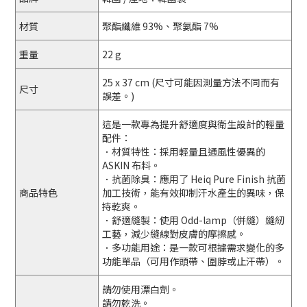
材質
聚酯纖維 93%、聚氨酯 7%
重量
22 g
25 x 37 cm (尺寸可能因測量方法不同而有
尺寸
誤差。)
這是一款專為提升舒適度與衛生設計的輕量
配件：
．材質特性：採用輕量且通風性優異的
ASKIN 布料。
．抗菌除臭：應用了 Heiq Pure Finish 抗菌
商品特色
加工技術，能有效抑制汗水產生的異味，保
持乾爽。
．舒適縫製：使用 Odd-lamp（併縫）縫紉
工藝，減少縫線對皮膚的摩擦感。
．多功能用途：是一款可根據需求變化的多
功能單品（可用作頭帶、圍脖或止汗帶）。
請勿使用漂白劑。
請勿乾洗。