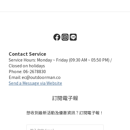
Contact Service
Service Hours: Monday ~ Friday (09:30 AM ~ 05:50 PM) /
Closed on holidays
Phone: 06-2678830
Email:
ec@outdoorman.co
Send a Message via Website
訂閱電子報
想收到最新活動及優惠資訊？訂閱電子報！