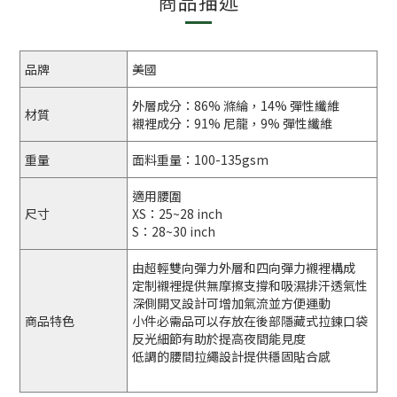
商品描述
品牌
美國
外層成分：86% 滌綸，14% 彈性纖維
材質
襯裡成分：91% 尼龍，9% 彈性纖維
重量
面料重量：100-135gsm
適用腰圍
尺寸
XS：25~28 inch
S：28~30 inch
由超輕雙向彈力外層和四向彈力襯裡構成
定制襯裡提供無摩擦支撐和吸濕排汗透氣性
深側開叉設計可增加氣流並方便運動
商品特色
小件必需品可以存放在後部隱藏式拉鍊口袋
反光細節有助於提高夜間能見度
低調的腰間拉繩設計提供穩固貼合感