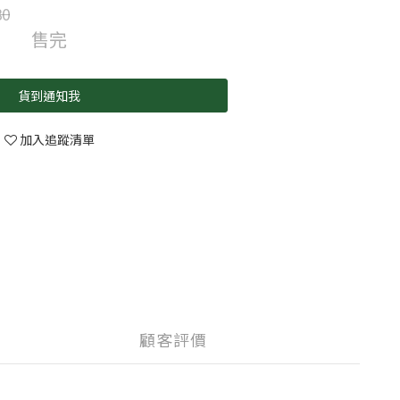
80
售完
貨到通知我
加入追蹤清單
顧客評價