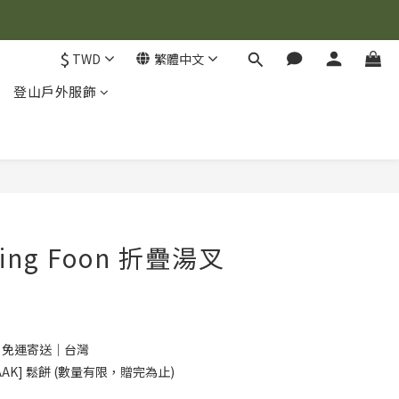
$
TWD
繁體中文
登山戶外服飾
lding Foon 折疊湯叉
0 免運寄送｜台灣
AK] 鬆餅 (數量有限，贈完為止)