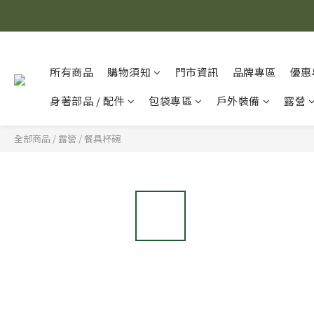
所有商品
購物須知
門市資訊
品牌專區
優惠
身著部品 / 配件
包袋專區
戶外裝備
露營
全部商品
/
露營
/
餐具杯碗