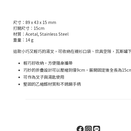
尺寸：89 x 43 x 15 mm
打開尺寸：15cm
材質：Acetal, Stainless Steel
重量：14 g
這款小巧又輕巧的湯叉，可收納在襯衫口袋、炊具空隙，瓦斯罐
輕巧好收納，方便隨身攜帶
巧妙的折疊設計可以壓縮到僅9cm，展開固定後全長為15c
可作為叉子與湯匙使用
堅固的乙縮醛材質和不銹鋼手柄