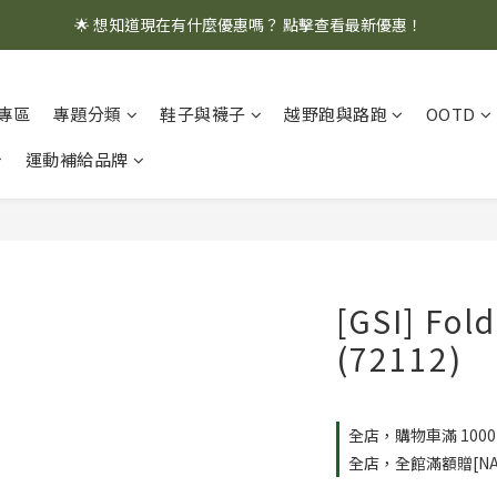
🌟 想知道現在有什麼優惠嗎？ 點擊查看最新優惠！
🌟 想知道現在有什麼優惠嗎？ 點擊查看最新優惠！
全館消費滿 $1,000 即享免運優惠
專區
專題分類
鞋子與襪子
越野跑與路跑
OOTD
🌟 想知道現在有什麼優惠嗎？ 點擊查看最新優惠！
運動補給品牌
[GSI] Fo
(72112)
全店，購物車滿 100
全店，全館滿額贈[NA