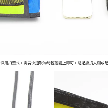
口設計採用扣蓋式，需要快速取物時輕輕闔上即可，路過擁擠人潮或