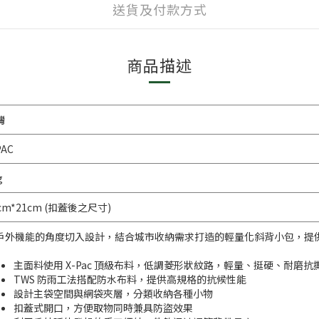
送貨及付款方式
商品描述
灣
PAC
g
cm*21cm (扣蓋後之尺寸)
戶外機能的角度切入設計，結合城市收納需求打造的輕量化斜背小包，提
主面料使用 X-Pac 頂級布料，低調菱形狀紋路，輕量、挺硬、耐磨
TWS 防雨工法搭配防水布料，提供高規格的抗候性能
設計主袋空間與網袋夾層，分類收納各種小物
扣蓋式開口，方便取物同時兼具防盜效果