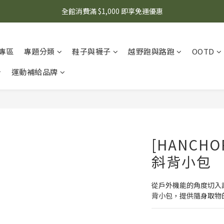
🌟 想知道現在有什麼優惠嗎？ 點擊查看最新優惠！
全館消費滿 $1,000 即享免運優惠
🌟 想知道現在有什麼優惠嗎？ 點擊查看最新優惠！
專區
專題分類
鞋子與襪子
越野跑與路跑
OOTD
運動補給品牌
[HANCHO
斜背小包
從戶外機能的角度切入
背小包，提供隨身取物