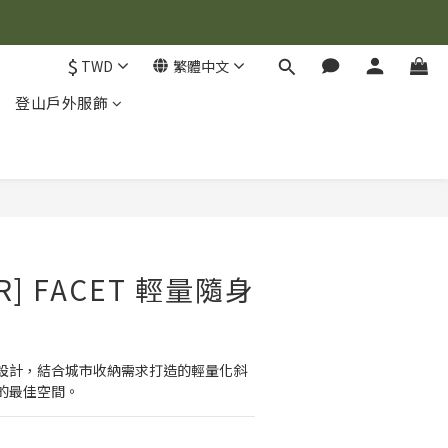
$
TWD
繁體中文
登山戶外服飾
立即購買
R] FACET 輕量隨身
設計，結合城市收納需求打造的輕量化斜
的最佳空間。