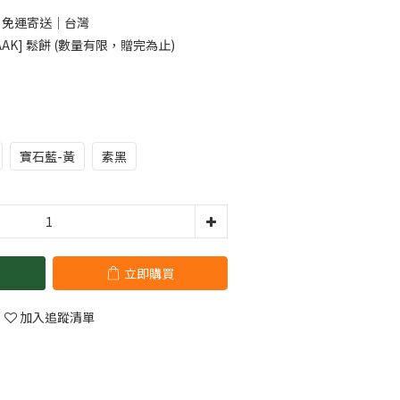
0 免運寄送｜台灣
AK] 鬆餅 (數量有限，贈完為止)
寶石藍-黃
素黑
立即購買
加入追蹤清單