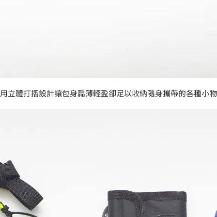
用立體打摺設計讓包身扁薄輕盈卻足以收納隨身攜帶的各種小物