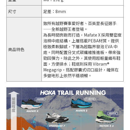
尺寸
足差：8mm
致所有越野賽事愛好者、百英里長征選手
——全新越野王者登場。
為長時間奔跑而打造，Mafate X 採用雙密度
泡棉中底結構，上層搭載PEBA材質，提供
極致柔軟腳感，下層為超臨界發泡 EVA 中
商品特色
底。同時配置分叉式碳纖維推進板，帶來強
勁回彈力。除此之外，其使用超輕量織布鞋
面，方便排水；鞋底則採用 Vibram®
Megagrip，搭配膠囊式切口設計，確保在
多變地形上依然平穩順暢。