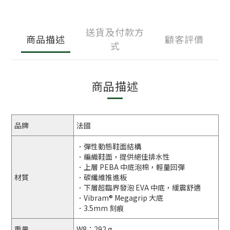
送貨及付款方
商品描述
顧客評價
式
商品描述
品牌
法國
．彈性動態鞋面結構
．編織鞋面，提供絕佳排水性
．上層 PEBA 中底泡棉，輕量回彈
材質
．碳纖維推進板
．下層超臨界發泡 EVA 中底，緩震舒適
．Vibram® Megagrip 大底
．3.5mm 刻痕
重量
W8：292 g