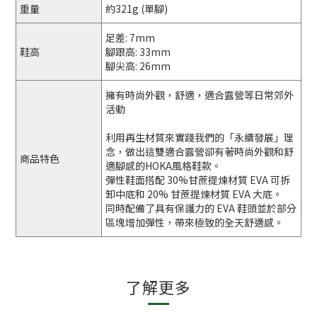
重量
約321g (單腳)
足差: 7mm
鞋高
腳跟高: 33mm
腳尖高: 26mm
擁有時尚外觀，舒適，適合露營等日常郊外
活動
利用再生材質來實踐我們的「永續發展」理
念，做出這雙適合露營卻有
著時尚外觀和舒
商品特色
適腳感的HOKA風格鞋款。
彈性鞋面搭配 30%甘蔗提
煉材質 EVA 可拆
卸中底和 20% 甘蔗提煉材質 EVA 大底。
同時配備了
具有保護力的 EVA 鞋頭並於部分
區塊增加彈性，帶來極致的全天舒適感。
了解更多