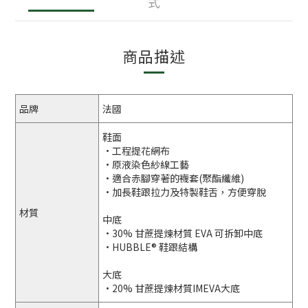
式
商品描述
品牌
法國
鞋面
•
工程提花網布
•
原液染色紗線工藝
•
適合赤腳穿著的襪套(聚酯纖維)
•
加長鞋跟拉力及特製鞋舌，方便穿脫
材質
中底
•
30% 甘蔗提煉材質 EVA 可拆卸中底
•
HUBBLE® 鞋跟結構
大底
•
20% 甘蔗提煉材質IMEVA大底