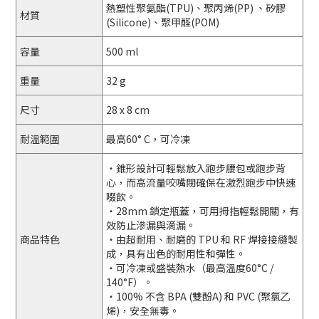
熱塑性聚氨酯(TPU)、聚丙烯(PP) 、矽膠
材質
(Silicone)、聚甲醛(POM)
容量
500 ml
重量
32 g
尺寸
28 x 8 cm
耐溫範圍
最高60° C，可冷凍
・錐形設計可輕鬆放入跑步腰包或跑步背
心，而高流量咬嘴閥確保在激烈跑步中快速
啜飲。
・28mm 鎖定瓶蓋，可用拇指輕鬆開關，有
效防止滲漏與滴漏。
商品特色
・由超耐用、耐磨的 TPU 和 RF 焊接接縫製
成，具有出色的耐用性和彈性。
・可冷凍或盛裝熱水（最高溫度60°C /
140°F）。
・100% 不含 BPA (雙酚A) 和 PVC (聚氯乙
烯)，安全無毒。