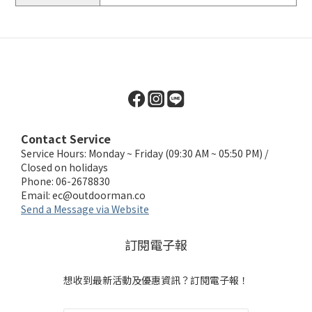
Contact Service
Service Hours: Monday ~ Friday (09:30 AM ~ 05:50 PM) /
Closed on holidays
Phone: 06-2678830
Email:
ec@outdoorman.co
Send a Message via Website
訂閱電子報
想收到最新活動及優惠資訊？訂閱電子報！