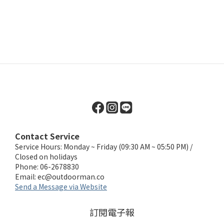
Contact Service
Service Hours: Monday ~ Friday (09:30 AM ~ 05:50 PM) /
Closed on holidays
Phone: 06-2678830
Email:
ec@outdoorman.co
Send a Message via Website
訂閱電子報