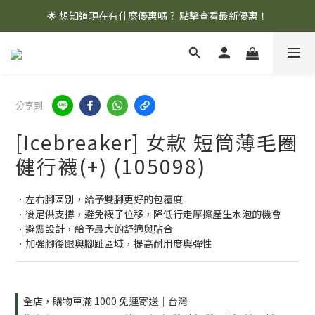
🌟 想知道現在有什麼優惠嗎？ 點擊查看最新優惠！
🌟 想知道現在有什麼優惠嗎？ 點擊查看最新優惠！
全館消費滿 $1,000 即享免運優惠
🌟 想知道現在有什麼優惠嗎？ 點擊查看最新優惠！
分享到
[Icebreaker] 女款 短筒薄毛圈
健行襪(+) (105098)
．左右腳區別，給予雙腳更好的包覆度
．後足供支撐，避免襪子位移，降低行走摩擦產生水泡的機會
．避震設計，給予最大的舒適與貼合
．加強腳後跟與腳趾區域，提高耐用度與彈性
全店，購物車滿 1000 免運寄送｜台灣