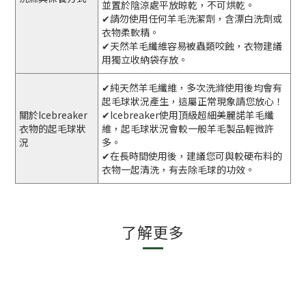
並置於陰涼處平放晾乾，不可烘乾。
✔請勿使用任何羊毛洗潔劑，含漂白洗劑或
衣物柔軟精。
✔天然羊毛纖維容易被蟲類咬蝕，衣物建議
用獨立收納袋存放。
✔純天然羊毛纖維，多次洗滌使用後均會有
起毛球狀況產生，這屬正常現象請您放心！
關於Icebreaker
✔Icebreaker使用頂級超細美麗諾羊毛纖
衣物的起毛球狀
維，起毛球狀況會較一般羊毛製品輕微許
況
多。
✔在長時間使用後，建議您可與較硬布料的
衣物一起清洗，有去除毛球的功效。
了解更多