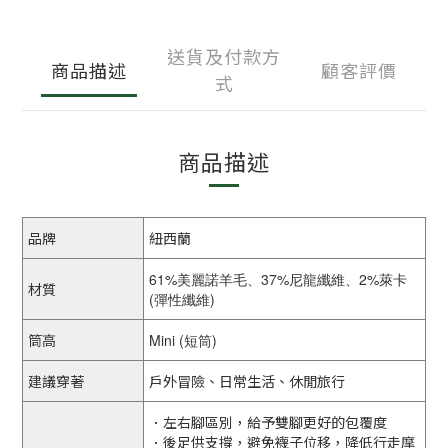
送貨及付款方
商品描述
顧客評價
式
商品描述
品牌
紐西蘭
61%美麗諾羊毛、37%尼龍纖維、2%萊卡
材質
(彈性纖維)
筒高
Mini (短筒)
建議穿著
戶外冒險、日常生活、休閒旅行
．左右腳區別，給予雙腳更好的包覆度
．後足供支撐，避免襪子位移，降低行走摩