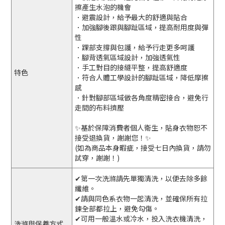
擦產生水泡的機會
．避震設計，給予最大的舒適與貼合
．加強腳後跟與腳趾區域，提高耐用度與彈
性
．踝部支撐與包護，給予行走更多呵護
．腳背透氣區域設計，加強透氣性
．手工對目的接縫平整，提高舒適度
特色
．符合人體工學設計的腳趾區域，降低摩擦
感
．針對腳部區域做各角度精密接合，避免行
走間的布料擠壓
✨基於保障消費者個人衛生，貼身衣物恕不
接受退換貨，謝謝您！✨
(如為商品本身暇疵，接受七日內換貨，請勿
試穿，謝謝！)
✔第一次洗滌請先單獨清洗，以便去除多餘
纖維。
✔請與同色系衣物一起清洗，並確保所有拉
鍊全部都拉上，避免勾傷。
✔可用一般溫水或冷水，投入洗衣機清洗，
洗滌與保養方式