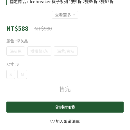
指定商品，Icebreaker 襪子系列 1雙9折 2雙85折 3雙67折
查看更多
NT$588
NT$980
顏色
: 深灰黑
深灰黑
橄欖綠/灰
深紫/紫灰
尺寸
: S
S
M
售完
貨到通知我
加入追蹤清單