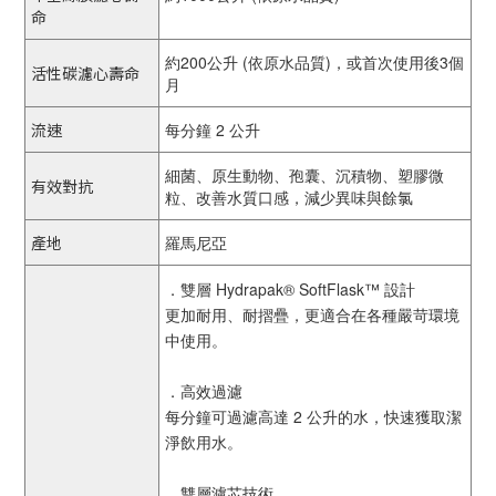
命
約200公升 (依原水品質)，或首次使用後3個
活性碳濾心壽命
月
流速
每分鐘 2 公升
細菌、原生動物、孢囊、沉積物、塑膠微
有效對抗
粒、改善水質口感，減少異味與餘氯
產地
羅馬尼亞
．雙層 Hydrapak® SoftFlask™ 設計
更加耐用、耐摺疊，更適合在各種嚴苛環境
中使用。
．高效過濾
每分鐘可過濾高達 2 公升的水，快速獲取潔
淨飲用水。
．雙層濾芯技術