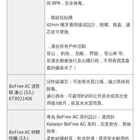
與 BPA，安全無毒。
．模組化結構
42mm 螺牙通用接頭設計，咬嘴、瓶蓋、濾
芯皆可替換。
．適合所有戶外活動
登山 、釣魚 、划船 、野跑 、登山車 等。
並適合都會旅行及出國行程，不用再買貴森
森的礦泉水了！
活性碳濾芯：可改善水質口感，減少異味與
BeFree AC 活性
餘氯。
碳 濾心 (3入)
濾心壽命 : 可處理約200公升原水或首次使
KT8021406
用後3個月，依原水水質而異。
專為 BeFree AC 系列設計：適用於
Katadyn BeFree AC 系列，完美密合，替換
簡單。
BeFree AC 矽膠
咬嘴 (3入)
柔軟矽膠材質，飲水舒適 : 選用安全耐用的