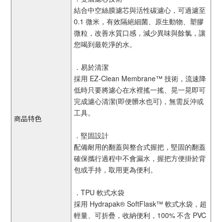
結合中空絲膜濾芯與活性碳濾心，可過濾至
0.1 微米，有效隔絕細菌、原生動物、塑膠
微粒，改善水質口感，減少異味與餘氯，讓
您喝到最乾淨的水。
．易於清潔
採用 EZ-Clean Membrane™ 技術，流速降
低時只要將濾心在水裡搖一搖、晃一晃即可
完成濾心清潔(即便髒水也可)，無需反沖或
工具。
商品特色
．堅固設計
配備耐用的翻蓋與整合式握把，堅固的翻蓋
確保攜行過程中不會漏水，握把方便掛於背
包或手持，取用更為便利。
．TPU 軟式水袋
採用 Hydrapak® SoftFlask™ 軟式水袋，超
輕量、可折疊，收納便利，100% 不含 PVC