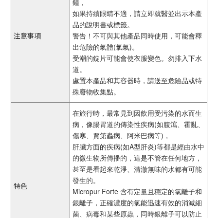
鐘，
如果持續眼睛不適，請立即就醫並出示本產
品的說明書或標籤。
注意事項
警告！不可與其他產品同時使用，可能會釋
出危險的氣體(氯氣)。
受潮的錠片可能會使衣服變色。勿排入下水
道。
處置本產品和其容器時，請送至危險品或特
殊廢物收集點。
在旅行時，最常見到因飲用受污染的水而生
病，像腸胃道的傳染性疾病(如腹瀉、霍亂、
傷寒、賈第蟲病、阿米巴病等)，
肝臟方面的疾病(如A型肝炎)等都是經由水中
的微生物所傳播的，這是不管在任何地方，
甚至是看起來乾淨、清澈無味的水都有可能
發生的。
特色
Micropur Forte 含有定量且穩定的氯離子和
銀離子，正確濃度的氯能迅速有效的消滅細
菌、病毒和某些原蟲，同時銀離子可以防止