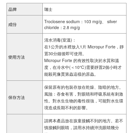
品牌
瑞士
Troclosene sodium：103 mg/g、 silver
成份
chloride：2.8 mg/g
清水消毒(室溫)：
在1公升的水裡放入1片 Micropur Forte，靜
置30分鐘後即可使用。
使用方法
Micropur Forte 的有效性取決於水質和溫
度，在冷水中(＜10℃)需要靜置2個小時才
能殺死像賈第蟲這樣的原蟲。
保留原有的包裝存放在乾燥、陰暗的地方。
風險：吞食有害，對眼睛和呼吸系統有刺激
保存方法
性。對水生生物的毒性很強，可能對水生環
境造成長期不利的影響。
請將本產品放在孩童接觸不到的地方。若不
慎接觸到眼睛，請用水持續沖洗眼睛幾分