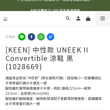
🌟 想知道現在有什麼優惠嗎？ 點擊查看最新優惠！
全館消費滿 $1,000 即享免運優惠
🌟 想知道現在有什麼優惠嗎？ 點擊查看最新優惠！
分享到
[KEEN] 中性款 UNEEK II
Convertible 涼鞋 黑
(1028669)
請留意此款為"中性款" (男女通用尺碼)，版型偏小一定要購買比
平常穿著尺碼大半號至一號
腳型屬於瘦窄扁建議拿大半號，例如: 腳長22.5cm一般穿
23.5cm，此款穿24cm(US6)
腳型屬於腳版偏寬、腳背較厚或鞋子喜歡穿舒適寬鬆，建議購買
比平常穿著尺碼大一號