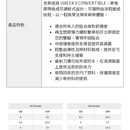
全新成員 UNEEK II CONVERTIBLE，將後
跟帶換成可調較式設計，可隨時由涼鞋變成
拖鞋，以一鞋兩穿法帶來嶄新體驗。
產品特色
適合所有人的貼合度和舒適度
再生塑膠彈力繩和繫帶扣可立即固定
您的雙腳，實現牢固貼合
中底緩衝提供支撐並提供高減震
鞋墊由彈性泡棉材料製成，提供足弓
支撐和持久緩衝
雷射刀槽花紋外底防水，在濕滑路面
上提供出色的抓地力
使用回收的含PET塑料，保護環境並
減少新材料的使用