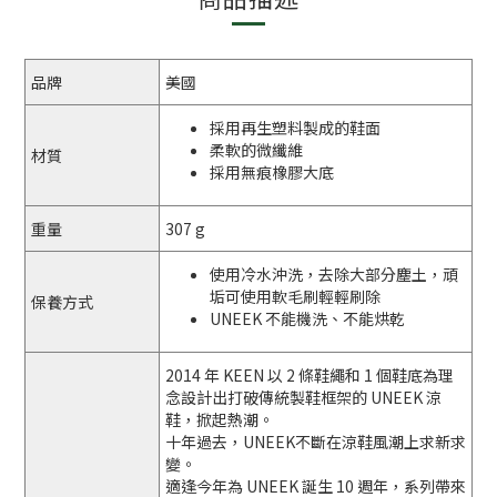
品牌
美國
採用再生塑料製成的鞋面
柔軟的微纖維
材質
採用無痕橡膠大底
重量
307 g
使用冷水沖洗，去除大部分塵土，頑
垢可使用軟毛刷輕輕刷除
保養方式
UNEEK 不能機洗、不能烘乾
2014 年 KEEN 以 2 條鞋繩和 1 個鞋底為理
念設計出打破傳統製鞋框架的 UNEEK 涼
鞋，掀起熱潮。
十年過去，UNEEK不斷在涼鞋風潮上求新求
變。
適逢今年為 UNEEK 誕生 10 週年，系列帶來