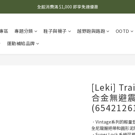
🌟 想知道現在有什麼優惠嗎？ 點擊查看最新優惠！
全館消費滿 $1,000 即享免運優惠
🌟 想知道現在有什麼優惠嗎？ 點擊查看最新優惠！
專區
專題分類
鞋子與襪子
越野跑與路跑
OOTD
運動補給品牌
[Leki] T
合金無避
(6542126
．Vintage系列的輕
全尼龍握把帶和圓形泥
．Super Lock 系統