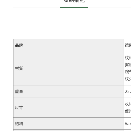
品牌
德
杖桿
握柄
材質
腕
杖尖 
重量
22
收
尺寸
使用
結構
V