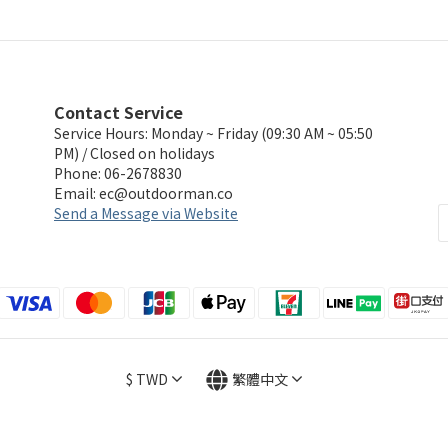
Contact Service
Service Hours: Monday ~ Friday (09:30 AM ~ 05:50
PM) / Closed on holidays
Phone: 06-2678830
Email:
ec@outdoorman.co
Send a Message via Website
$
TWD
繁體中文