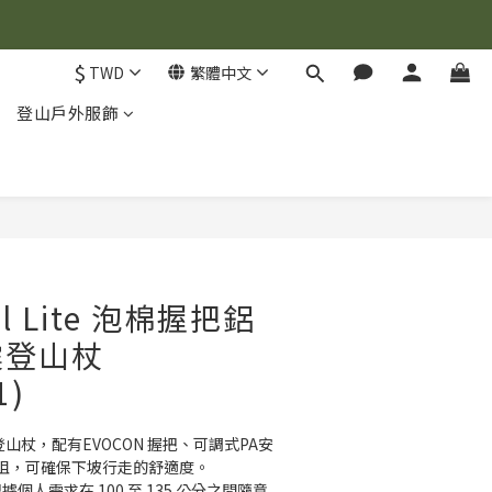
$
TWD
繁體中文
登山戶外服飾
立即購買
rail Lite 泡棉握把鋁
震登山杖
1)
量登山杖，配有EVOCON 握把、可調式PA安
阻，可確保下坡行走的舒適度。
可根據個人需求在 100 至 135 公分之間隨意