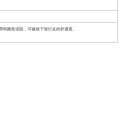
龍握把帶和圓形泥阻，可確保下坡行走的舒適度。