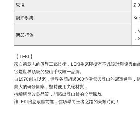
管徑
Ø 
調節系統
Sup
．
商品特色
．S
【 LEKI 】
來自德意志的優異工藝技術，LEKI生來即擁有不凡設計與優異血
它是世界頂級的登山手杖唯一品牌。
自1970創立以來，世界各國超過300位滑雪與登山的冠軍選手，指
龐大的研發團隊，堅持使用尖端材質，
持續研發改良品質，開拓出登山杖的全新風貌。
讓LEKI陪您放膽前進，體驗攀向王者之路的榮耀時刻！