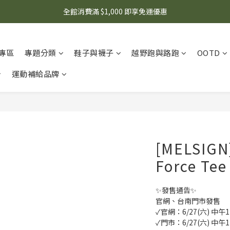
🌟 想知道現在有什麼優惠嗎？ 點擊查看最新優惠！
全館消費滿 $1,000 即享免運優惠
🌟 想知道現在有什麼優惠嗎？ 點擊查看最新優惠！
專區
專題分類
鞋子與襪子
越野跑與路跑
OOTD
運動補給品牌
[MELSIGN
Force Tee 
✨發售通告✨
官網、台南門市發售
✓官網：6/27(六) 中午
✓門市：6/27(六) 中午