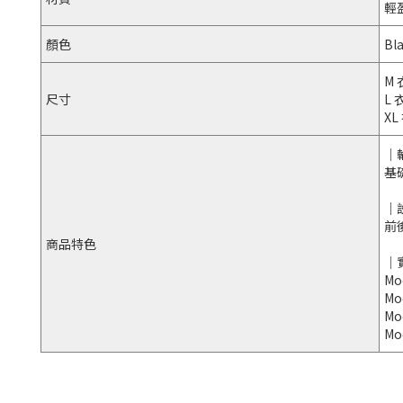
輕
顏色
Bla
M 
尺寸
L 
XL
｜
基
｜
前
商品特色
｜
Mo
Mo
Mo
Mo