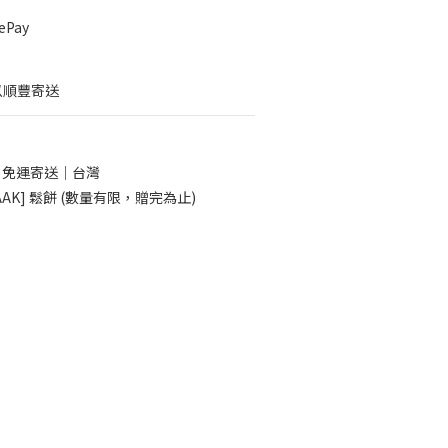
Pay
以順豐寄送
0 免運寄送｜台灣
AK] 鬆餅 (數量有限，贈完為止)