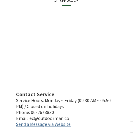
Contact Service
Service Hours: Monday ~ Friday (09:30 AM ~ 05:50
PM) / Closed on holidays
Phone: 06-2678830
Email:
ec@outdoorman.co
Send a Message via Website