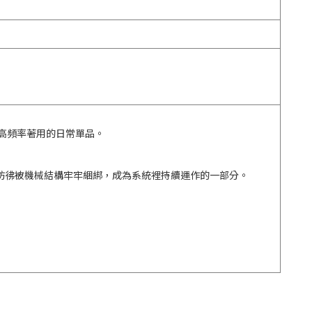
季高頻率著用的日常單品。
彷彿被機械結構牢牢綑綁，成為系統裡持續運作的一部分。