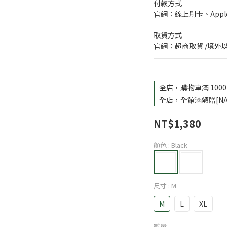
付款方式
官網：線上刷卡、Apple
取貨方式
官網：超商取貨 /境外
全店，購物車滿 100
全店，全館滿額贈[NA
NT$1,380
顏色
: Black
尺寸
: M
M
L
XL
數量