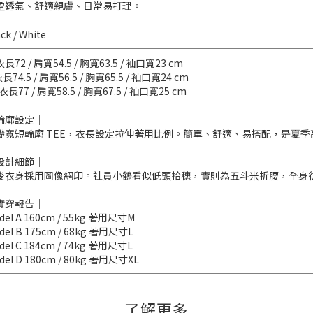
盈透氣、舒適親膚、日常易打理。
ck / White
衣長72 / 肩寬54.5 / 胸寬63.5 / 袖口寬23 cm
衣長74.5 / 肩寬56.5 / 胸寬65.5 / 袖口寬24 cm
 衣長77 / 肩寬58.5 / 胸寬67.5 / 袖口寬25 cm
輪廓設定｜
礎寬短輪廓 TEE，衣長設定拉伸著用比例。簡單、舒適、易搭配，是夏
設計細節｜
後衣身採用圖像網印。社員小鶴看似低頭拾穗，實則為五斗米折腰，全身
實穿報告｜
del A 160cm / 55kg 著用尺寸M
del B 175cm / 68kg 著用尺寸L
del C 184cm / 74kg 著用尺寸L
del D 180cm / 80kg 著用尺寸XL
了解更多