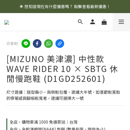
🌟 想知道現在有什麼優惠嗎？ 點擊查看最新優惠！
🌟 想知道現在有什麼優惠嗎？ 點擊查看最新優惠！
全館消費滿 $1,000 即享免運優惠
🌟 想知道現在有什麼優惠嗎？ 點擊查看最新優惠！
分享到
[MIZUNO 美津濃] 中性款
WAVE RIDER 10 × SBTG 休
閒慢跑鞋 (D1GD252601)
尺寸建議：版型偏小，兩側較包覆，建議大半號，如喜歡較寬鬆
的穿著感與腳板較寬者，建議可選擇大一號
全店，購物車滿 1000 免運寄送｜台灣
全店，全館滿額贈[NAAK] 鬆餅 (數量有限，贈完為止)