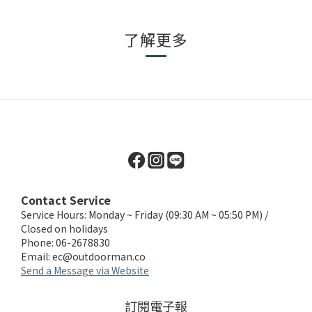
了解更多
Contact Service
Service Hours: Monday ~ Friday (09:30 AM ~ 05:50 PM) /
Closed on holidays
Phone: 06-2678830
Email:
ec@outdoorman.co
Send a Message via Website
訂閱電子報