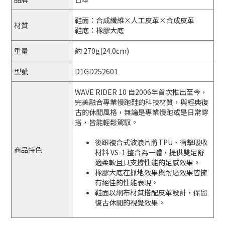
鞋面：合成纖維×人工皮革×合成皮革
材質
鞋底：
橡膠大底
重量
約 270g(24.0cm)
型號
D1GD252601
WAVE RIDER 10 自2006年首次推出至今，
完美融合專業慢跑鞋的科技材質，與經典復
古的休閒風格，無論是專業慢跑或是日常穿
搭，皆能輕鬆駕馭。
後跟複合式波浪片將TPU、衝擊吸收
商品特色
材料 VS-1 整合為一體，提供雙足舒
適柔軟且具支撐性能的足感效果。
橡膠大底在抓地效果與耐磨效果皆擁
有絕佳的性能表現。
鞋面以網布材質搭配皮革設計，保留
復古休閒的視覺效果。