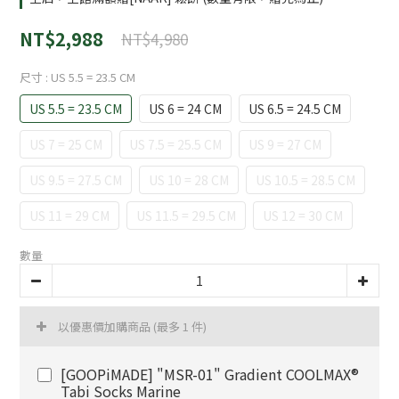
NT$2,988
NT$4,980
尺寸
: US 5.5 = 23.5 CM
US 5.5 = 23.5 CM
US 6 = 24 CM
US 6.5 = 24.5 CM
US 7 = 25 CM
US 7.5 = 25.5 CM
US 9 = 27 CM
US 9.5 = 27.5 CM
US 10 = 28 CM
US 10.5 = 28.5 CM
US 11 = 29 CM
US 11.5 = 29.5 CM
US 12 = 30 CM
數量
以優惠價加購商品
(最多 1 件)
[GOOPiMADE] "MSR-01" Gradient COOLMAX®
Tabi Socks Marine