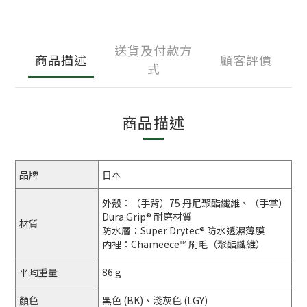
送貨及付款方
商品描述
顧客評價
式
商品描述
品牌
日本
外殼：（手背）75 丹尼聚酯纖維、（手掌）
Dura Grip® 耐磨材質
材質
防水層：Super Drytec® 防水透濕薄膜
內裡：Chameece™ 刷毛（聚酯纖維）
平均重量
86 g
顏色
黑色 (BK)、淺灰色 (LGY)