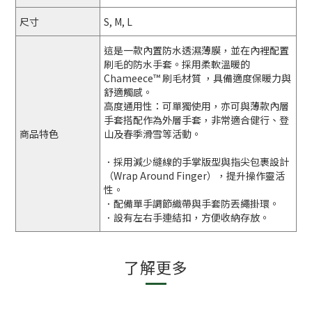
尺寸
S, M, L
這是一款內置防水透濕薄膜，並在內裡配置
刷毛的防水手套。採用柔軟溫暖的
Chameece™ 刷毛材質 ，具備適度保暖力與
舒適觸感。
高度通用性：可單獨使用，亦可與薄款內層
手套搭配作為外層手套，非常適合健行、登
商品特色
山及春季滑雪等活動。
．採用減少縫線的手掌版型與指尖包裹設計
（Wrap Around Finger），提升操作靈活
性。
．配備單手調節織帶與手套防丟繩掛環。
．設有左右手連結扣，方便收納存放。
了解更多