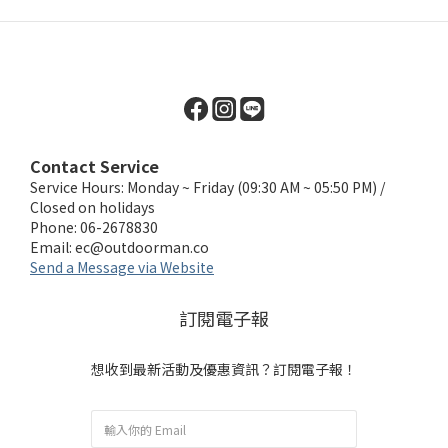
Contact Service
Service Hours: Monday ~ Friday (09:30 AM ~ 05:50 PM) /
Closed on holidays
Phone: 06-2678830
Email:
ec@outdoorman.co
Send a Message via Website
訂閱電子報
想收到最新活動及優惠資訊？訂閱電子報！