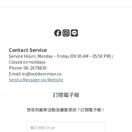
Contact Service
Service Hours: Monday ~ Friday (09:30 AM ~ 05:50 PM) /
Closed on holidays
Phone: 06-2678830
Email:
ec@outdoorman.co
Send a Message via Website
訂閱電子報
想收到最新活動及優惠資訊？訂閱電子報！