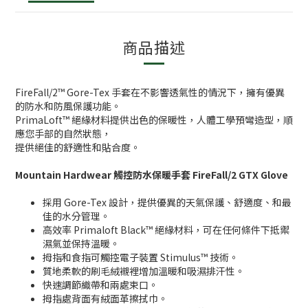
商品描述
FireFall/2™ Gore-Tex 手套在不影響透氣性的情況下，擁有優異
的防水和防風保護功能。
PrimaLoft™ 絕緣材料提供出色的保暖性，人體工學預彎造型，順
應您手部的自然狀態，
提供絕佳的舒適性和貼合度。
Mountain Hardwear 觸控防水保暖手套 FireFall/2 GTX Glove
採用 Gore-Tex 設計，提供優異的天氣保護、舒適度、和最
佳的水分管理。
高效率 Primaloft Black™ 絕緣材料，可在任何條件下抵禦
濕氣並保持溫暖。
拇指和食指可觸控電子裝置 Stimulus™ 技術。
質地柔軟的刷毛絨襯裡增加溫暖和吸濕排汗性。
快速調節織帶和兩處束口。
拇指處背面有絨面革擦拭巾。