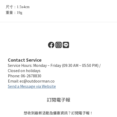
尺寸：1.5x4cm
重量：19g
Contact Service
Service Hours: Monday ~ Friday (09:30 AM ~ 05:50 PM) /
Closed on holidays
Phone: 06-2678830
Email:
ec@outdoorman.co
Send a Message via Website
訂閱電子報
想收到最新活動及優惠資訊？訂閱電子報！