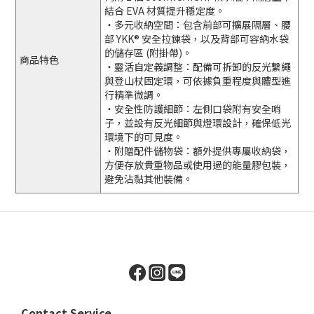
結合 EVA 材質提升穩定度。
・多元收納空間：包含前部可擴展隔層、腰
部 YKK® 安全拉鍊袋，以及背部可容納水袋
的儲存區 (附掛帶)。
商品特色
・靈活自定義調整：配備可拆卸的反光繫繩
與登山杖固定環，可依據負重程度與體型進
行精準微調。
・安全性防護細節：左側口袋附有安全哨
子，並設有反光細節與燈環設計，確保低光
環境下的可見度。
・附贈配件儲物袋：額外提供專屬收納袋，
方便存放貴重物品或使用過的能量膠包裝，
避免沾黏其他裝備。
Contact Service