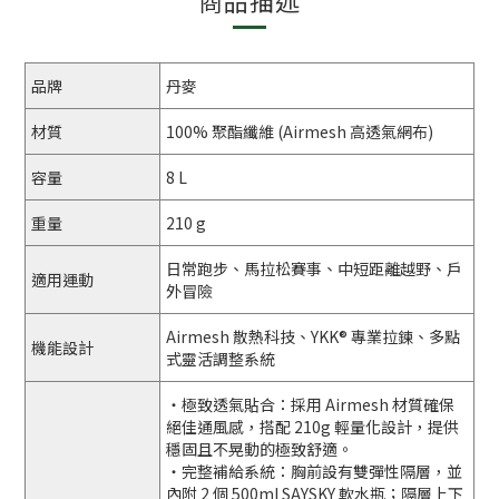
商品描述
品牌
丹麥
材質
100% 聚酯纖維 (Airmesh 高透氣網布)
容量
8 L
重量
210 g
日常跑步、馬拉松賽事、中短距離越野、戶
適用運動
外冒險
Airmesh 散熱科技、YKK® 專業拉鍊、多點
機能設計
式靈活調整系統
・極致透氣貼合：採用 Airmesh 材質確保
絕佳通風感，搭配 210g 輕量化設計，提供
穩固且不晃動的極致舒適。
・完整補給系統：胸前設有雙彈性隔層，並
內附 2 個 500ml SAYSKY 軟水瓶；隔層上下