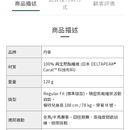
商品描述
顧客評價
式
商品描述
品牌
丹麥
100% 再生聚酯纖維 (日本 DELTAPEAK®
材質
Carat™ 科技布料)
重量
120 g
Regular Fit (標準版型)，精密剪裁確保活動
版型
自如。
模特兒身高 188 cm / 78 kg，穿著 M 號。
全馬/半馬賽事、田徑競賽、高強度間歇訓
適用運動
練、極限挑戰