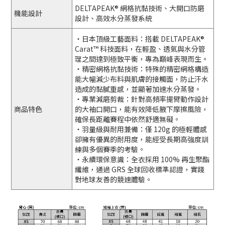
DELTAPEAK® 網格抗黏技術、大開口防磨
機能設計
設計、高效水分蒸發系統
・日本頂級工藝面料：搭載 DELTAPEAK®
Carat™ 科技面料，在輕盈、透氣與水分管
理之間達到極致平衡，專為巔峰表現而生。
・精密網格抗黏技術：特殊的精密網格構造
能大幅減少布料與肌膚的接觸面，防止汗水
造成的黏膩重感，並顯著加速水分蒸發。
・專業減磨剪裁：針對高頻率擺臂動作設計
商品特色
的大袖口開口，能有效降低腋下摩擦風險，
確保長距離賽程中依然舒適無礙。
・羽量級與耐用兼備：僅 120g 的極輕體感
卻擁有優異的耐用度，能經受長期高強度訓
練與多個賽季的考驗。
・永續環保意識：全衣採用 100% 再生聚酯
纖維，通過 GRS 全球回收標準認證，實踐
對地球友善的競速體驗。