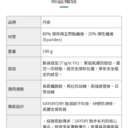
商品描述
品牌
丹麥
80% 環保再生聚酯纖維、20% 彈性纖維
材質
(Spandex)
重量
190 g
緊身版型 (Tight Fit)： 緊貼肌膚的版型，隨
版型
您一同移動。提供支撐和包覆，帶來安全穩
定的感受。
長距離路跑、馬拉松訓練、高強度健身、日
適用運動
常訓練
SAYSKYDRY 吸濕排汗科技、矽膠防滑條、
機能設計
高腰支撐剪裁
・經典原創傳承：SAYSKY 跑步系列的核心
單品，經過多年實戰優化，是兼具高機能與