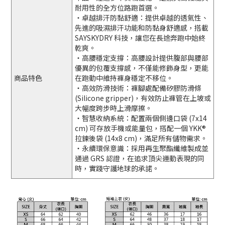
耐用性的全方位路跑首選。
・卓越排汗防黏舒適：提供卓越的透氣性、
先進的吸濕排汗功能和防黏身舒適感，搭載
SAYSKYDRY 科技，讓您在長途奔跑中始終
乾爽。
・高腰穩定支撐：高腰設計提供腹部與腰部
優異的包覆支撐感，不僅能修飾身型，更能
商品特色
在跑動中維持褲身穩定不移位。
・高效防滑技術：褲腳處配備矽膠防滑條
(Silicone gripper)，有效防止褲管在上坡或
大幅度跨步時上滑摩擦。
・智慧收納系統：配置兩個側邊口袋 (7x14
cm) 可存放手機或能量包，搭配一個 YKK®
拉鍊後袋 (14x8 cm)，滿足所有儲物需求。
・永續環保意識：採用再生聚酯纖維製成並
通過 GRS 認證，在追求頂尖運動表現的同
時，實踐守護地球的承諾。