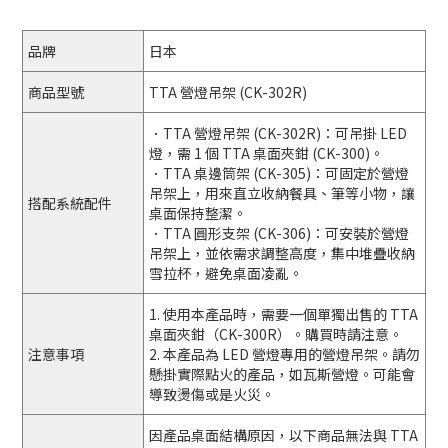
品牌
日本
商品型號
TTA 營燈吊架 (CK-302R)
．TTA 營燈吊架 (CK-302R)：可吊掛 LED
燈，需 1 個 TTA 桌面夾鉗 (CK-300)。
．TTA 桌邊筒架 (CK-305)：可固定於營燈
吊架上，用來直立收納餐具、筆等小物，讓
搭配系統配件
桌面保持整潔。
．TTA 圓形支架 (CK-306)：可安裝於營燈
吊架上，並依需求調整高度，集中堆疊收納
雪拉杯，避免桌面凌亂。
1. 使用本產品時，需要一個單獨出售的 TTA
桌面夾鉗（CK-300R）。購買時請注意。
注意事項
2. 本產品為 LED 營燈專用的營燈吊架。請勿
懸掛實際點火的產品，如瓦斯營燈。可能會
導致燙傷或是火災。
因產品桌面結構原因，以下商品無法與 TTA