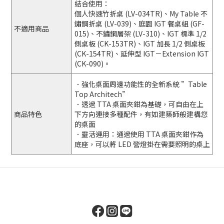
結合使用：
個人快速竹折桌 (LV-034TR)、My Table 不
鏽鋼折桌 (LV-039)、庭園 IGT 餐桌組 (GF-
不適用商品
015)、不鏽鋼層架 (LV-310)、IGT 標準 1/2
側桌板 (CK-153TR)、IGT 加長 1/2 側桌板
(CK-154TR)、延伸型 IGT－Extension IGT
(CK-090)。
．強化桌面周邊功能性的全新系統 ”Table
Top Architech”
．透過 TTA 桌面夾鉗為基礎，可自由在上
商品特色
下方向連接多種配件，有如建築師般建構您
的桌面
．靈活運用：通過使用 TTA 桌面夾鉗作為
底座，可以將 LED 營燈掛在需要照明的桌上