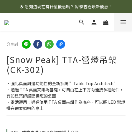
🌟 想知道現在有什麼優惠嗎？ 點擊查看最新優惠！
🌟 想知道現在有什麼優惠嗎？ 點擊查看最新優惠！
全館消費滿 $1,000 即享免運優惠
🌟 想知道現在有什麼優惠嗎？ 點擊查看最新優惠！
分享到
[Snow Peak] TTA-營燈吊架
(CK-302)
．強化桌面周邊功能性的全新系統 ”Table Top Architech”
．透過 TTA 桌面夾鉗為基礎，可自由在上下方向連接多種配件，
有如建築師般建構您的桌面
．靈活運用：通過使用 TTA 桌面夾鉗作為底座，可以將 LED 營燈
掛在需要照明的桌上