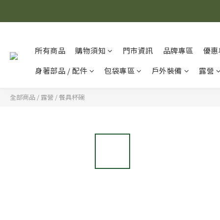
所有商品
購物須知
門市資訊
品牌專區
優惠
身著部品 / 配件
包袋專區
戶外裝備
露營
全部商品
/
露營
/
餐具杯碗