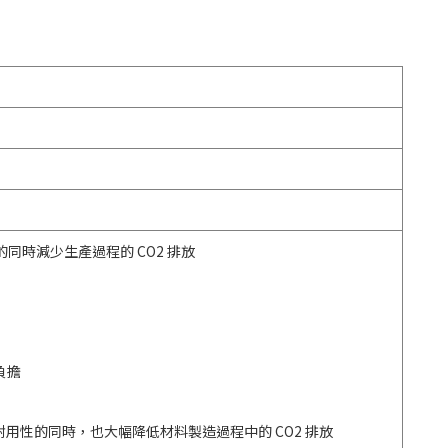
的同時減少生產過程的 CO2 排放
負擔
有輕量與耐用性的同時，也大幅降低材料製造過程中的 CO2 排放