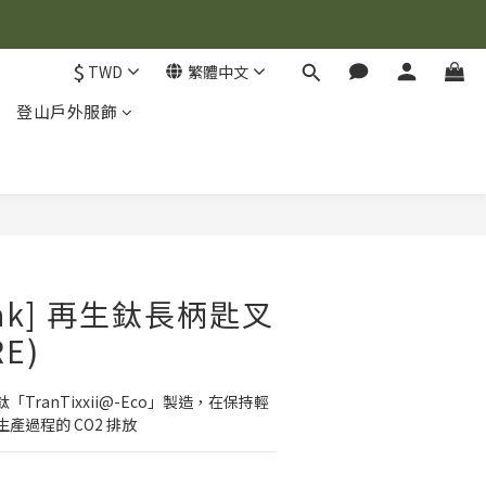
$
TWD
繁體中文
登山戶外服飾
立即購買
Peak] 再生鈦長柄匙叉
RE)
TranTixxii@-Eco」製造，在保持輕
產過程的 CO2 排放