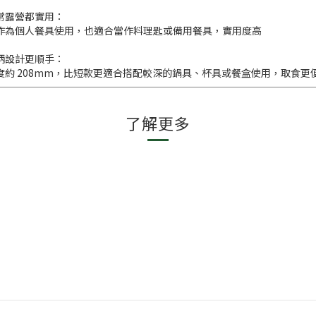
常露營都實用：
作為個人餐具使用，也適合當作料理匙或備用餐具，實用度高
柄設計更順手：
度約 208mm，比短款更適合搭配較深的鍋具、杯具或餐盒使用，取食
了解更多