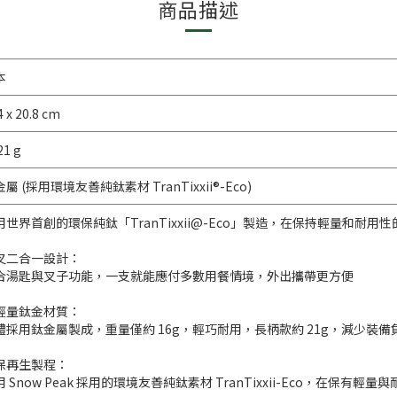
商品描述
本
 x 20.8 cm
21 g
屬 (採用環境友善純鈦素材 TranTixxii®-Eco)
用世界首創的環保純鈦「TranTixxii@-Eco」製造，在保持輕量和耐用性
叉二合一設計：
合湯匙與叉子功能，一支就能應付多數用餐情境，外出攜帶更方便
輕量鈦金材質：
體採用鈦金屬製成，重量僅約 16g，輕巧耐用，長柄款約 21g，減少裝備
保再生製程：
用 Snow Peak 採用的環境友善純鈦素材 TranTixxii-Eco，在保