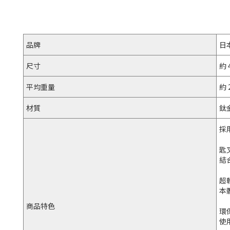
品牌
日
尺寸
約 4
平均重量
約 
材質
鈦金
採
匙
結
超
本
商品特色
環
使