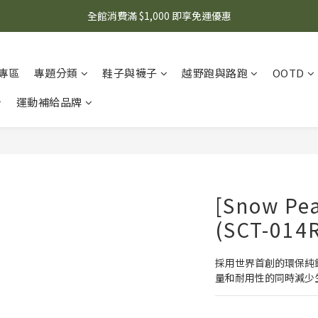
🌟 想知道現在有什麼優惠嗎？ 點擊查看最新優惠！
全館消費滿 $1,000 即享免運優惠
🌟 想知道現在有什麼優惠嗎？ 點擊查看最新優惠！
專區
專題分類
鞋子與襪子
越野跑與路跑
OOTD
運動補給品牌
[Snow 
(SCT-014
採用世界首創的環保純鈦「
量和耐用性的同時減少生