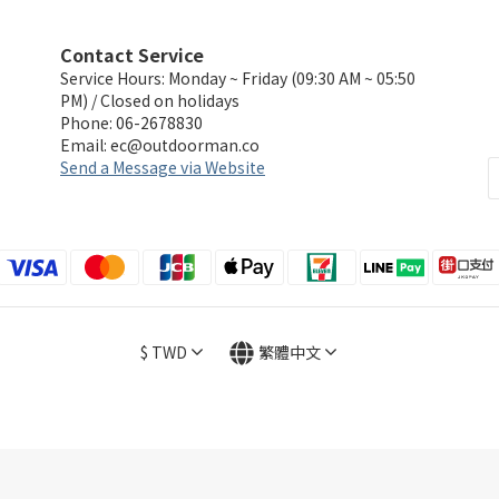
Contact Service
Service Hours: Monday ~ Friday (09:30 AM ~ 05:50
PM) / Closed on holidays
Phone: 06-2678830
Email:
ec@outdoorman.co
Send a Message via Website
$
TWD
繁體中文