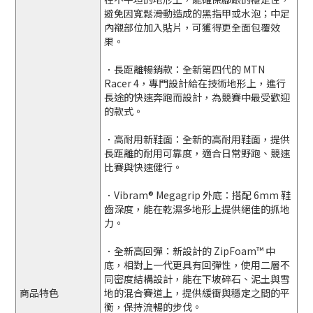
避免因寬鬆滑動造成的黑指甲或水泡；中足
內襯部位加入貼片，可獲得更全面包覆效
果。
．
長距離暢銷款
：全新第四代的 MTN
Racer 4，專門設計給在技術地形上，進行
長途的快速奔跑而設計，為競賽中最受歡迎
的款式。
．
高耐用新鞋面
：全新的高耐用鞋面，提供
長距離的耐用可靠度，適合日常野跑、競速
比賽與快速健行。
．
Vibram® Megagrip 外底
：搭配 6mm 鞋
齒深度，能在乾濕多地形上提供絕佳的抓地
力。
．
全新高回彈
：新設計的 ZipFoam™ 中
底，相對上一代更具有回彈性，使用二層不
同密度結構設計，能在下坡碎石、泥土與雪
商品特色
地的混合賽道上，提供緩衝與穩定之間的平
衡，保持流暢的步伐。