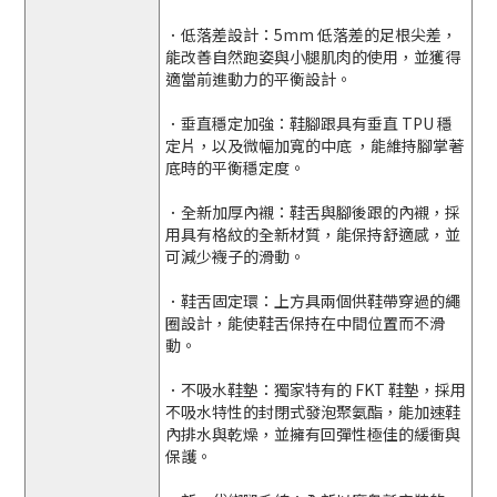
．
低落差設計
：5mm 低落差的足根尖差，
能改善自然跑姿與小腿肌肉的使用，並獲得
適當前進動力的平衡設計。
．
垂直穩定加強
：鞋腳跟具有垂直 TPU 穩
定片，以及微幅加寬的中底 ，能維持腳掌著
底時的平衡穩定度。
．
全新加厚內襯
：鞋舌與腳後跟的內襯，採
用具有格紋的全新材質，能保持舒適感，並
可減少襪子的滑動。
．
鞋舌固定環
：上方具兩個供鞋帶穿過的繩
圈設計，能使鞋舌保持在中間位置而不滑
動。
．
不吸水鞋墊
：獨家特有的 FKT 鞋墊，採用
不吸水特性的封閉式發泡聚氨酯，能加速鞋
內排水與乾燥，並擁有回彈性極佳的緩衝與
保護。