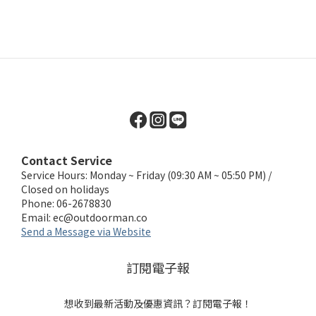
Contact Service
Service Hours: Monday ~ Friday (09:30 AM ~ 05:50 PM) /
Closed on holidays
Phone: 06-2678830
Email:
ec@outdoorman.co
Send a Message via Website
訂閱電子報
想收到最新活動及優惠資訊？訂閱電子報！