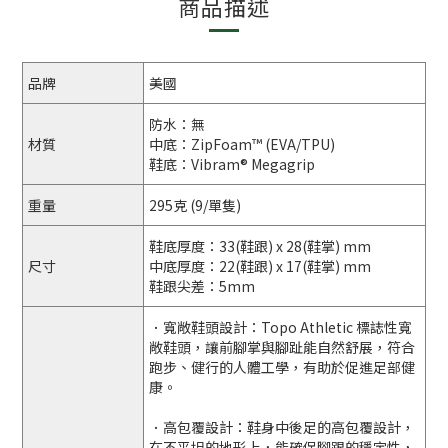
商品描述
品牌
美國
防水：無
材質
中底：ZipFoam™ (EVA/TPU)
鞋底：Vibram® Megagrip
重量
295克 (9/單隻)
鞋底厚度：33(鞋跟) x 28(鞋掌) mm
尺寸
中底厚度：22(鞋跟) x 17(鞋掌) mm
鞋跟尖差：5mm
．
寬敞鞋頭設計
：Topo Athletic 標誌性寬
敞鞋頭，讓前腳掌與腳趾能自然舒展，符合
跑步、健行的人體工學，有助於促進足部健
康。
．
高包覆設計
：鞋身中後足的高包覆設計，
在不平坦的地形上，能確保腳跟的穩定性，