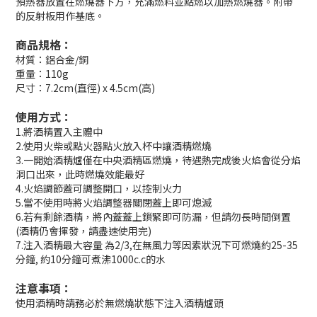
預熱器放置在燃燒器下方，充滿燃料並點燃以加熱燃燒器。附帶
的反射板用作基底。
商品規格：
材質：鋁合金/銅
重量：110g
尺寸：7.2cm(直徑) x 4.5cm(高)
使用方式：
1.將酒精置入主體中
2.使用火柴或點火器點火放入杯中讓酒精燃燒
3.一開始酒精爐僅在中央酒精區燃燒，待遇熱完成後火焰會從分焰
洞口出來，此時燃燒效能最好
4.火焰調節蓋可調整開口，以控制火力
5.當不使用時將火焰調整器關閉蓋上即可熄滅
6.若有剩餘酒精，將內蓋蓋上鎖緊即可防漏，但請勿長時間倒置
(酒精仍會揮發，請盡速使用完)
7.注入酒精最大容量 為2/3,在無風力等因素狀況下可燃燒約25-35
分鐘, 約10分鐘可煮沸1000c.c的水
注意事項：
使用酒精時請務必於無燃燒狀態下注入酒精爐頭