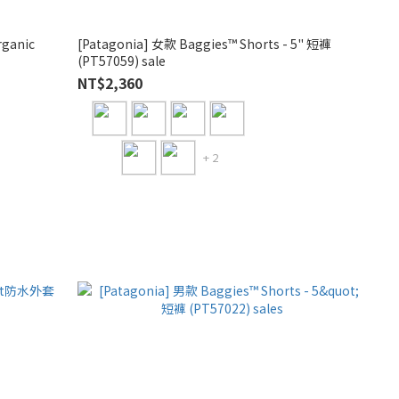
rganic
[Patagonia] 女款 Baggies™ Shorts - 5" 短褲
(PT57059) sale
NT$2,360
+ 2