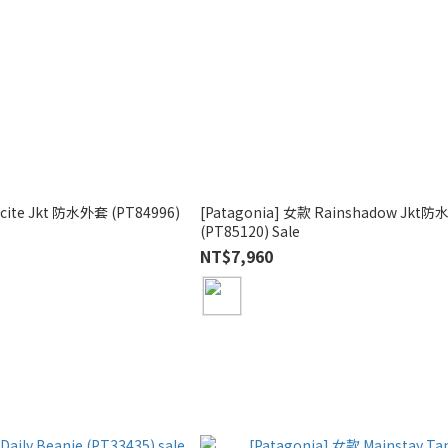
 Jkt 防水外套 (PT84996)
[Patagonia] 女款 Rainshadow Jkt
(PT85120) Sale
NT$7,960