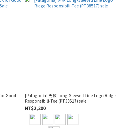
for Good
[Patagonia] 男款 Long-Sleeved Line Logo Ridge
Responsibili-Tee (PT38517) sale
NT$2,200