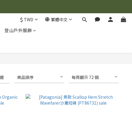
$
TWD
繁體中文
登山戶外服飾
選
商品排序
每頁顯示 72 個