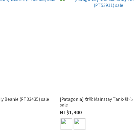
ly Beanie (PT33435) sale
[Patagonia] 女款 Mainstay Tank-背心 
sale
NT$1,400