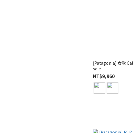
[Patagonia] 女款 Calcite
sale
NT$9,960