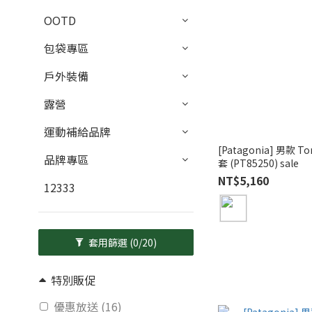
OOTD
包袋專區
戶外裝備
露營
運動補給品牌
[Patagonia] 男款 To
品牌專區
套 (PT85250) sale
NT$5,160
12333
套用篩選
(0/20)
特別販促
優惠放送 (16)