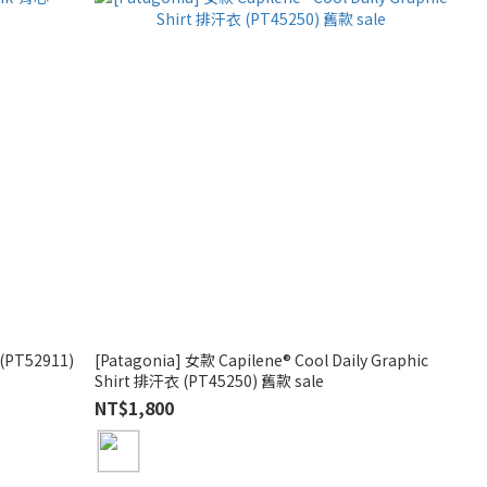
(PT52911)
[Patagonia] 女款 Capilene® Cool Daily Graphic
Shirt 排汗衣 (PT45250) 舊款 sale
NT$1,800