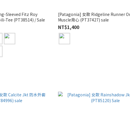
g-Sleeved Fitz Roy
[Patagonia] 女款 Ridgeline Runner O
li-Tee (PT38514) / Sale
Muscle背心 (PT37427) sale
NT$1,400