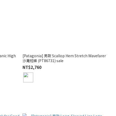
anic High
[Patagonia] 男款 Scallop Hem Stretch Wavefarer
沙灘短褲 (PT86731) sale
NT$2,760