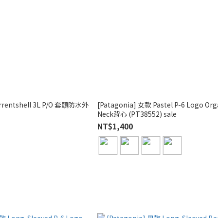
rrentshell 3L P/O 套頭防水外
[Patagonia] 女款 Pastel P-6 Logo Org
Neck背心 (PT38552) sale
NT$1,400