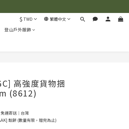
$
TWD
繁體中文
登山戶外服飾
OGC] 高強度貨物捆
m (8612)
0 免運寄送｜台灣
AK] 鬆餅 (數量有限，贈完為止)