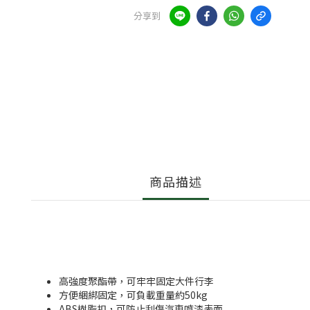
分享到
商品描述
高強度聚酯帶，可牢牢固定大件行李
方便綑綁固定，可負載重量約50kg
ABS樹脂扣，可防止刮傷汽車噴漆表面