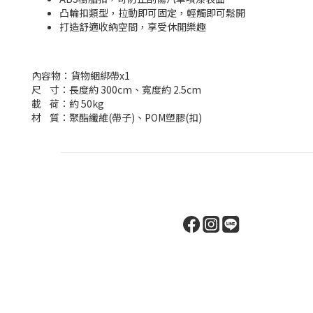
凸輪扣類型，拉動即可固定，輕觸即可鬆開
打造舒適收納空間，享受休閒樂趣
內容物：貨物綑綁帶x1
尺 寸：長度約 300cm、寬度約 2.5cm
載 荷：約 50kg
材 質：聚酯纖維(帶子)、POM塑膠(扣)