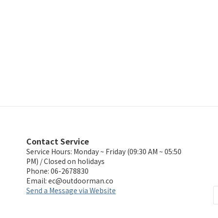
Contact Service
Service Hours: Monday ~ Friday (09:30 AM ~ 05:50
PM) / Closed on holidays
Phone: 06-2678830
Email:
ec@outdoorman.co
Send a Message via Website