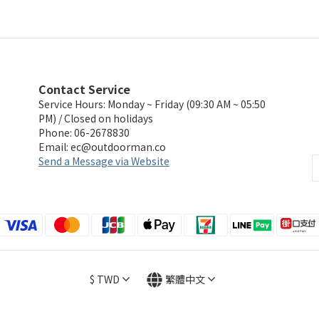
Contact Service
Service Hours: Monday ~ Friday (09:30 AM ~ 05:50
PM) / Closed on holidays
Phone: 06-2678830
Email:
ec@outdoorman.co
Send a Message via Website
$
TWD
繁體中文