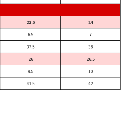
23.5
24
6.5
7
37.5
38
26
26.5
9.5
10
41.5
42