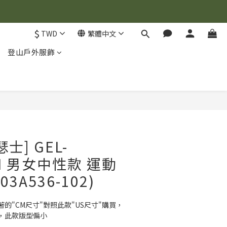
$
TWD
繁體中文
登山戶外服飾
瑟士] GEL-
KI 男女中性款 運動
03A536-102)
的"CM尺寸"對照此款"US尺寸"購買，
，此款版型偏小