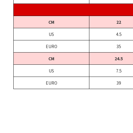
CM
22
US
4.5
EURO
35
CM
24.5
US
7.5
EURO
39