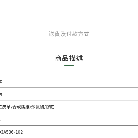
送貨及付款方式
商品描述
本
南
工皮革/合成纖維/聚氨酯/膠底
A
03A536-102