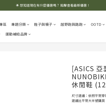
🌟 想知道現在有什麼優惠嗎？ 點擊查看最新優惠！
🌟 想知道現在有什麼優惠嗎？ 點擊查看最新優惠！
全館消費滿 $1,000 即享免運優惠
專區
專題分類
鞋子與襪子
越野跑與路跑
OOTD
🌟 想知道現在有什麼優惠嗎？ 點擊查看最新優惠！
運動補給品牌
[ASICS 亞
NUNOBI
休閒鞋 (12
尺寸建議：依照平常穿著
建議比平常大半號購買