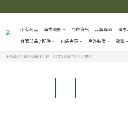
所有商品
購物須知
門市資訊
品牌專區
優惠
身著部品 / 配件
包袋專區
戶外裝備
露營
全部商品
/
鞋子與襪子
/
鞋｜OOTD SHOES 生活穿搭