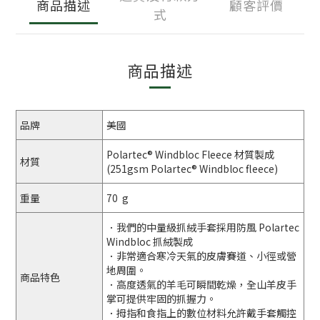
商品描述
顧客評價
式
商品描述
品牌
美國
Polartec® Windbloc Fleece 材質製成
材質
(251gsm Polartec® Windbloc fleece)
重量
70 g
．我們的中量級抓絨手套採用防風 Polartec
Windbloc 抓絨製成
．非常適合寒冷天氣的皮膚賽道、小徑或營
地周圍。
商品特色
．高度透氣的羊毛可瞬間乾燥，全山羊皮手
掌可提供牢固的抓握力。
．拇指和食指上的數位材料允許戴手套觸控