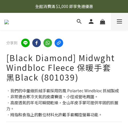
🌟 想知道現在有什麼優惠嗎？ 點擊查看最新優惠！
全館消費滿 $1,000 即享免運優惠
🌟 想知道現在有什麼優惠嗎？ 點擊查看最新優惠！
分享到
[Black Diamond] Midwght
Windbloc Fleece 保暖手套
黑Black (801039)
．我們的中量級抓絨手套採用防風 Polartec Windbloc 抓絨製成
．非常適合寒冷天氣的皮膚賽道、小徑或營地周圍。
．高度透氣的羊毛可瞬間乾燥，全山羊皮手掌可提供牢固的抓握
力。
．拇指和食指上的數位材料允許戴手套觸控螢幕功能。