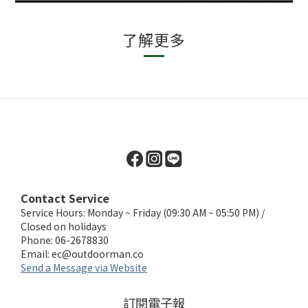
了解更多
Contact Service
Service Hours: Monday ~ Friday (09:30 AM ~ 05:50 PM) /
Closed on holidays
Phone: 06-2678830
Email:
ec@outdoorman.co
Send a Message via Website
訂閱電子報