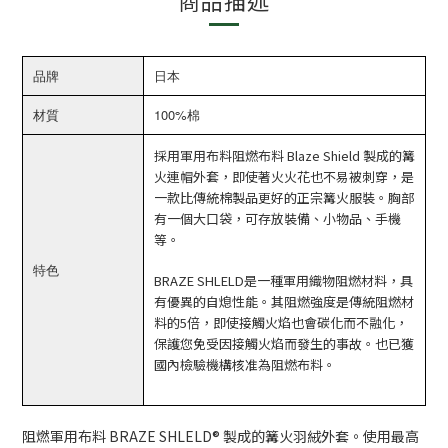
商品描述
品牌
日本
材質
100%棉
採用軍用布料阻燃布料 Blaze Shield 製成的篝
火連帽外套，即使著火火花也不易被刺穿，是
一款比傳統棉製品更好的正宗篝火服裝。胸部
有一個大口袋，可存放裝備、小物品、手機
等。
特色
BRAZE SHLELD是一種軍用織物阻燃材料，具
有優異的自熄性能。其阻燃強度是傳統阻燃材
料的5倍，即使接觸火焰也會碳化而不融化，
保護您免受因接觸火焰而發生的事故。也已獲
國內檢驗機構核准為阻燃布料。
阻燃軍用布料 BRAZE SHLELD® 製成的篝火羽絨外套。使用最高