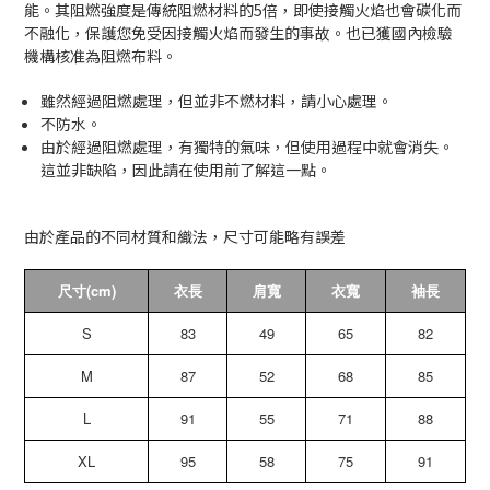
能。其阻燃強度是傳統阻燃材料的5倍，即使接觸火焰也會碳化而
不融化，保護您免受因接觸火焰而發生的事故。也已獲國內檢驗
機構核准為阻燃布料。
雖然經過阻燃處理，但並非不燃材料，請小心處理。
不防水。
由於經過阻燃處理，有獨特的氣味，但使用過程中就會消失。
這並非缺陷，因此請在使用前了解這一點。
由於產品的不同材質和織法，尺寸可能略有誤差
尺寸(cm)
衣長
肩寬
衣寬
袖長
S
83
49
65
82
M
87
52
68
85
L
91
55
71
88
XL
95
58
75
91