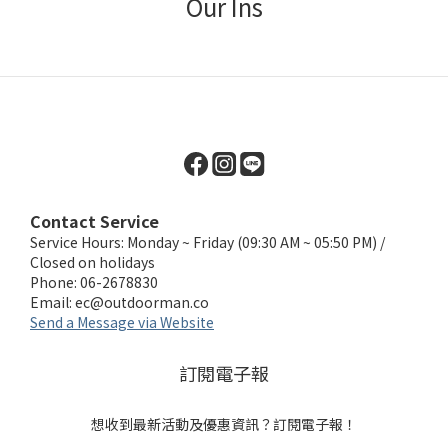
Our Ins
Contact Service
Service Hours: Monday ~ Friday (09:30 AM ~ 05:50 PM) /
Closed on holidays
Phone: 06-2678830
Email:
ec@outdoorman.co
Send a Message via Website
訂閱電子報
想收到最新活動及優惠資訊？訂閱電子報！