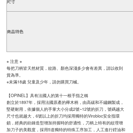
尺寸
商品特色
※ 注意 ※
每把刀柄皆天然材質，紋路、顏色深淺多少會有差異，請以收到
貨為準。
※未滿18歲 兒童及少年，請勿購買刀械。
【OPINEL】具有法國人的第十一根手指之稱
創立於1897年，採用法國原產的櫸木柄，由高碳和不鏽鋼製成，
堅硬耐用，依據個人的手掌大小分成2號~12號的折刀，號碼越大
尺寸也就越大，6號以上的折刀均採用獨特的Virobloc安全指環
鎖，經典的紡錘造型增加持握時的舒適性，刀柄上特有的紋理增
加刀子的美觀度，採用5道獨特的特殊工序加工，人工進行鏜油和