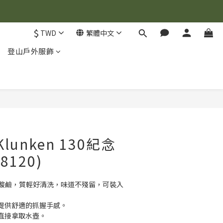
$
TWD
繁體中文
登山戶外服飾
立即購買
 Klunken 130紀念
8120)
耐酸鹼，質輕好清洗，味道不殘留，可裝入
提供舒適的抓握手感。
直接拿取水壺。