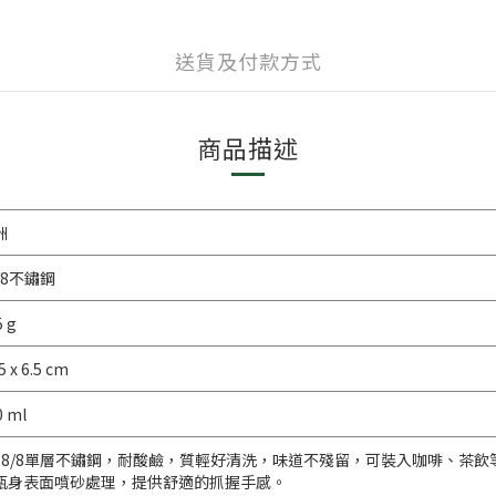
送貨及付款方式
商品描述
洲
/8不鏽鋼
5 g
5 x 6.5 cm
0 ml
18/8單層不鏽鋼，耐酸鹼，質輕好清洗，味道不殘留，可裝入咖啡、茶飲
瓶身表面噴砂處理，提供舒適的抓握手感。