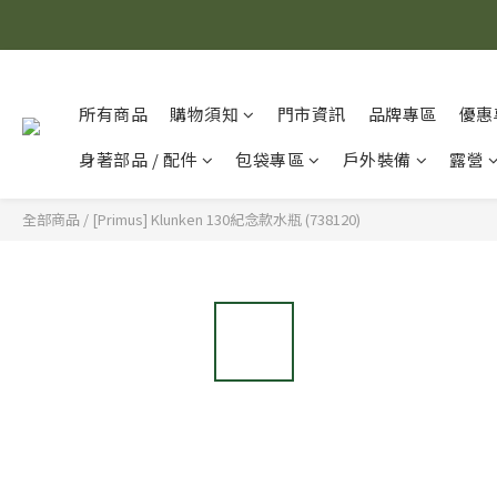
所有商品
購物須知
門市資訊
品牌專區
優惠
身著部品 / 配件
包袋專區
戶外裝備
露營
全部商品
/
[Primus] Klunken 130紀念款水瓶 (738120)