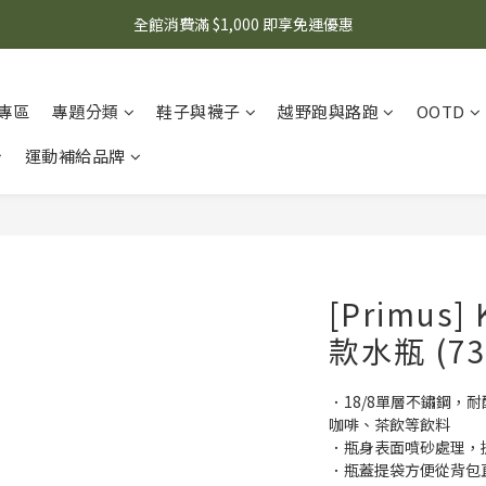
🌟 想知道現在有什麼優惠嗎？ 點擊查看最新優惠！
全館消費滿 $1,000 即享免運優惠
🌟 想知道現在有什麼優惠嗎？ 點擊查看最新優惠！
專區
專題分類
鞋子與襪子
越野跑與路跑
OOTD
運動補給品牌
[Primus]
款水瓶 (73
．18/8單層不鏽鋼，
咖啡、茶飲等飲料
．瓶身表面噴砂處理，
．瓶蓋提袋方便從背包