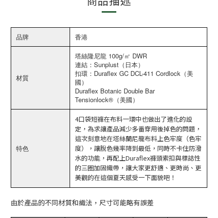
商品描述
品牌
香港
塔絲隆尼龍 100g/㎡ DWR
連結：Sunplust（日本）
扣環：Duraflex GC DCL-411 Cordlock（美
材質
國）
Duraflex Botanic Double Bar
Tensionlock®️（美國）
4口袋短褲在布料一環中也做出了進化的設
定，為求讓產品減少多番穿用後掉色的問題，
這次刻意地在塔絲蘭尼龍布料上色牢度（色牢
特色
度），讓脫色幾率降到最低，同時不卡住防潑
水的功能，再配上Duraflex褲頭索扣與標誌性
的三圈加固織帶，讓大家更舒適、更時尚、更
美觀的在這個夏天感受一下面貌吧！
由於產品的不同材質和織法，尺寸可能略有誤差