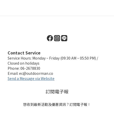
Contact Service
Service Hours: Monday ~ Friday (09:30 AM ~ 05:50 PM) /
Closed on holidays
Phone: 06-2678830
Email:
ec@outdoorman.co
Send a Message via Website
訂閱電子報
想收到最新活動及優惠資訊？訂閱電子報！