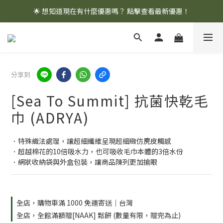
🌟 想知道現在有什麼優惠嗎？ 點擊查看最新優惠！
🌟 想知道現在有什麼優惠嗎？ 點擊查看最新優惠！
全館消費滿 $1,000 即享免運優惠
🌟 想知道現在有什麼優惠嗎？ 點擊查看最新優惠！
分享到
[Sea To Summit] 抗菌快乾毛
巾 (ADRYA)
．特殊織法處理，讓超細纖維呈現超細緻仿麂皮觸感
．超越棉花的10倍吸水力，也可吸收毛巾本體的3倍水份
．網狀收納袋與外盒包裝，讓商品陳列更加搶眼
全店，購物車滿 1000 免運寄送｜台灣
全店，全館滿額贈[NAAK] 鬆餅 (數量有限，贈完為止)