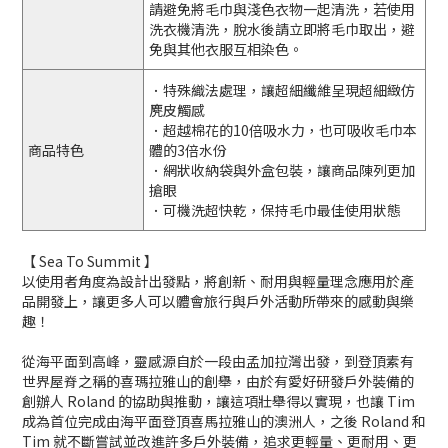
請避免將毛巾與淺色衣物一起清洗，若使用
洗衣機清洗，脫水後請立即將毛巾取出，避
免與其他衣服互相染色。
．特殊織法處理，讓超細纖維呈現超細緻仿
麂皮觸感
．超越棉花的10倍吸水力，也可吸收毛巾本
商品特色
體的3倍水份
．網狀收納袋與外盒包裝，讓商品陳列更加
搶眼
．可機洗超快乾，保持毛巾最佳使用狀態
【 Sea To Summit 】
以使用者角度為設計出發點，將創新、耐用與輕量理念應用於產
品開發上，讓更多人可以體會旅行與戶外活動所帶來的感動與樂
趣！
從海平面到高峰，靈感源自於一段由孟加拉灣出發，到登頂素有
世界屋脊之稱的喜瑪拉雅山的創舉，由於有愛好研發戶外裝備的
創辦人 Roland 的協助與推動，讓這項壯舉得以實現，也讓 Tim
成為首位完成由海平面登頂喜馬拉雅山的澳洲人，之後 Roland 和
Tim 就不斷嘗試並改進許多戶外裝備，追求更輕量、更耐用、更