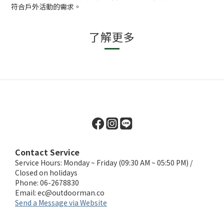
符合戶外活動的需求。
了解更多
Contact Service
Service Hours: Monday ~ Friday (09:30 AM ~ 05:50 PM) /
Closed on holidays
Phone: 06-2678830
Email:
ec@outdoorman.co
Send a Message via Website