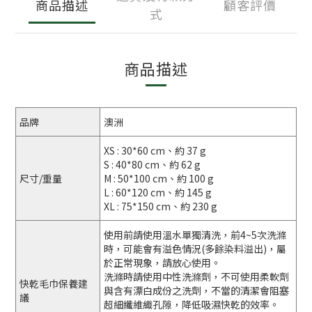
商品描述
顧客評價
式
商品描述
品牌
澳洲
XS : 30*60 cm、約 37 g
S : 40*80 cm、約 62 g
尺寸/重量
M : 50*100 cm、約 100 g
L : 60*120 cm、約 145 g
XL : 75*150 cm、約 230 g
使用前請使用溫水單獨清洗，前4~5次洗滌
時，可能會有溢色情況(多餘染料溢出)，屬
於正常現象，請放心使用。
洗滌時請使用中性洗滌劑，不可使用柔軟劑
快乾毛巾保養建
與含有漂白成份之洗劑，不當的清潔會阻塞
議
超細纖維織孔隙，降低吸濕快乾的效率。