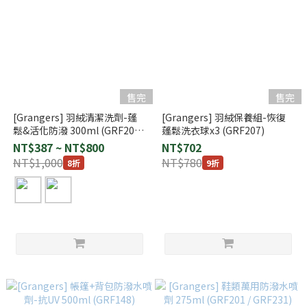
售完
售完
[Grangers] 羽絨清潔洗劑-蓬
[Grangers] 羽絨保養組-恢復
鬆&活化防潑 300ml (GRF200)
蓬鬆洗衣球x3 (GRF207)
/ 1L (GRF215)
NT$387 ~ NT$800
NT$702
NT$1,000
NT$780
8折
9折