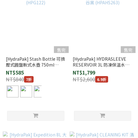
售完
售完
[HydraPak] Stash Bottle 可擠
[HydraPak] HYDRASLEEVE
壓式圓盤軟式水壺 750ml
RESERVOIR 3L 防凍保溫水袋 /
(HPG122)
峽谷黑 (HPAHS263)
NT$585
NT$1,799
NT$840
NT$2,600
7折
6.9折