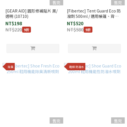
售完
售完
[GEAR AID] 圓形修補貼片 黑/
[Fibertec] Tent Guard Eco 防
透明 (10710)
潑劑 500ml / 適用帳篷、背包
(GGTG500)
NT$198
NT$520
NT$220
NT$580
9折
9折
除臭
鞋類 防潑水
售完
售完