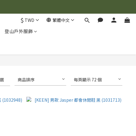
$
TWD
繁體中文
登山戶外服飾
選
商品排序
每頁顯示 72 個