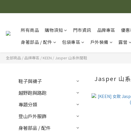
所有商品
購物須知
門市資訊
品牌專區
優惠
身著部品 / 配件
包袋專區
戶外裝備
露營
全部商品
/
品牌專區
/
KEEN
/
Jasper 山系休閒鞋
Jasper 
鞋子與襪子
越野跑與路跑
專題分類
登山戶外服飾
身著部品 / 配件