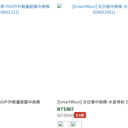
款 PhD戶外輕量避震中長襪
[SmartWool] 女日著中長襪-木星條紋 (S
NT$807
NT$950
8.5折