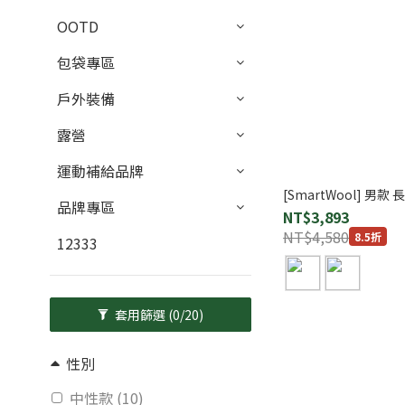
OOTD
包袋專區
戶外裝備
露營
運動補給品牌
[SmartWool] 男款
品牌專區
NT$3,893
NT$4,580
8.5折
12333
套用篩選
(0/20)
性別
中性款 (10)