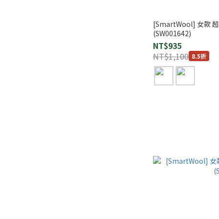
[SmartWool] 
(SW001642)
NT$935
NT$1,100
8.5折