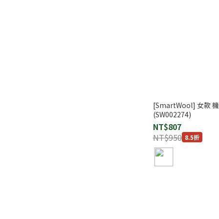
[SmartWool] 
(SW002274)
NT$807
NT$950
8.5折