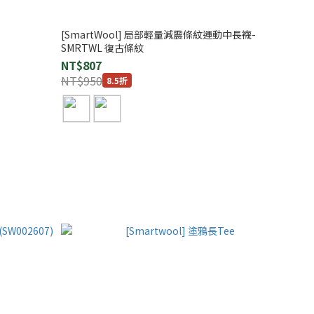
[SmartWool] 局部輕量減震條紋運動中長襪-
SMRTWL 復古條紋
NT$807
NT$950
8.5折