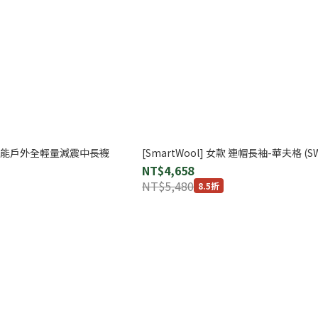
女款 機能戶外全輕量減震中長襪
[SmartWool] 女款 連帽長袖-華夫格 (SW
NT$4,658
NT$5,480
8.5折