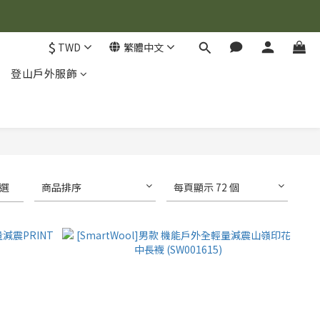
$
TWD
繁體中文
登山戶外服飾
選
商品排序
每頁顯示 72 個