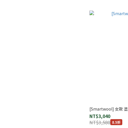
[Smartwool] 女款 
NT$3,040
NT$3,580
8.5折