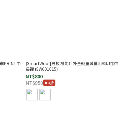
震PRINT中
[SmartWool]男款 機能戶外全輕量減震山嶺印花中
長襪 (SW001615)
NT$800
NT$950
8.4折