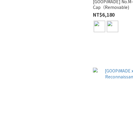
[GOOPiMADE] No.M-
Cap（Removable)
NT$6,180