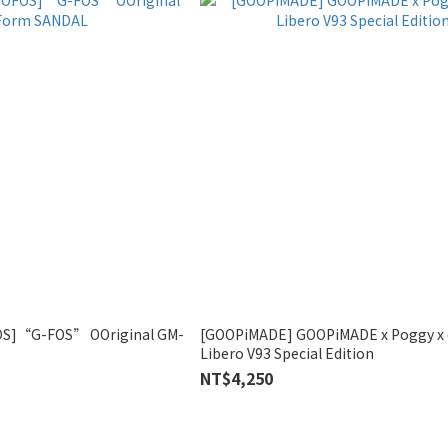
OS]“G-FOS” OOriginal GM-
[GOOPiMADE] GOOPiMADE x Poggy x 
Libero V93 Special Edition
NT$4,250