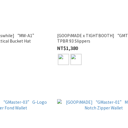
nswhile] “MW-A1”
[GOOPiMADE x TIGHTBOOTH] “GMT
tical Bucket Hat
TPBR 93 Slippers
NT$1,380