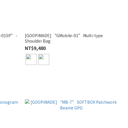
-01SP” -
[GOOPiMADE] “GMobile-01” Multi-type
Shoulder Bag
NT$9,480