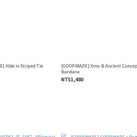
 Hide in Striped Tie
[GOOPiMADE] Xms-B Ancient Concep
Bandana
NT$1,480