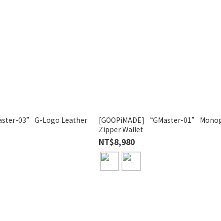
ster-03” G-Logo Leather
[GOOPiMADE] “GMaster-01” Mono
Zipper Wallet
NT$8,980