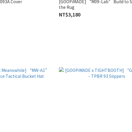
093A Cover
[GOOPiMADE] “M09-Lab” Build to S
the Rug
NT$3,180