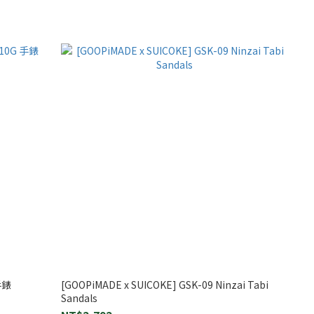
 手錶
[GOOPiMADE x SUICOKE] GSK-09 Ninzai Tabi
Sandals