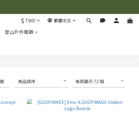
$
TWD
繁體中文
登山戶外服飾
選
商品排序
每頁顯示 72 個