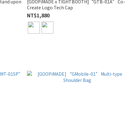
tand upon
[GOOPiMADE x TIGHTBOOTH]“GTB-01A” Co-
Create Logo Tech Cap
NT$1,880