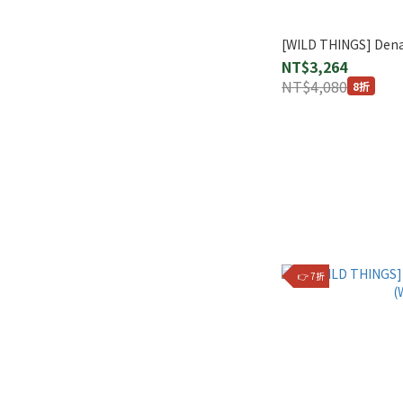
[WILD THINGS] De
NT$3,264
NT$4,080
8折
👉 7折