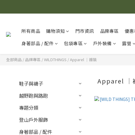
所有商品
購物須知
門市資訊
品牌專區
優惠
身著部品 / 配件
包袋專區
戶外裝備
露營
全部商品
/
品牌專區
/
WILDTHINGS
/
Apparel ｜褲裝
Apparel 
鞋子與襪子
越野跑與路跑
專題分類
登山戶外服飾
身著部品 / 配件