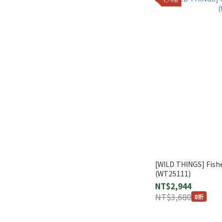
[WILD THINGS] Fi
(WT25111)
NT$2,944
NT$3,680
8折