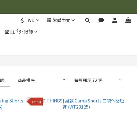
$
TWD
繁體中文
登山戶外服飾
選
商品排序
每頁顯示 72 個
👉 6折