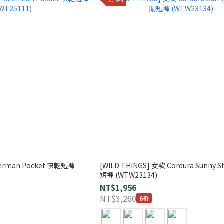
sherman Pocket 快乾短褲
[WILD THINGS] 女款 Cordura Sunny 
短褲 (WTW23134)
NT$1,956
NT$3,260
6折