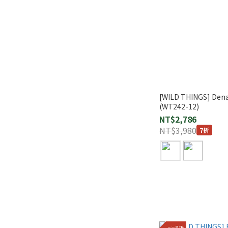
[WILD THINGS] De
(WT242-12)
NT$2,786
NT$3,980
7折
👉 8折