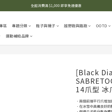
🌟 想知道現在有什麼優惠嗎？ 點擊查看最新優惠！
全館消費滿 $1,000 即享免運優惠
🌟 想知道現在有什麼優惠嗎？ 點擊查看最新優惠！
專區
專題分類
鞋子與襪子
越野跑與路跑
OOTD
運動補給品牌
[Black D
SABRETO
14爪型 冰爪
．兩個前端平行爪增加
．在冰雪中具備良好的
．側邊爪子能分散身體