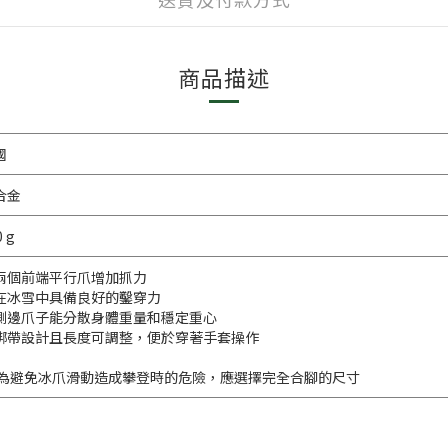
商品描述
國
合金
0 g
兩個前端平行爪增加抓力
在冰雪中具備良好的鑿穿力
側邊爪子能分散身體重量和穩定重心
綁帶設計且長度可調整，便於穿著手套操作
 為避免冰爪滑動造成攀登時的危險，應選擇完全合腳的尺寸