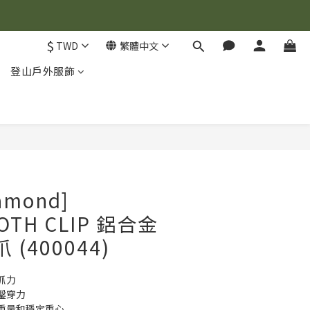
$
TWD
繁體中文
登山戶外服飾
立即購買
iamond]
OTH CLIP 鋁合金
 (400044)
抓力
鑿穿力
重量和穩定重心