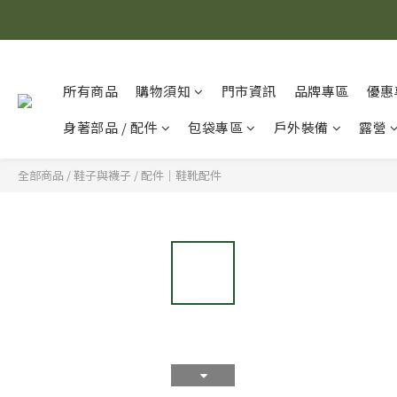
所有商品
購物須知
門市資訊
品牌專區
優惠
身著部品 / 配件
包袋專區
戶外裝備
露營
全部商品
/
鞋子與襪子
/
配件｜鞋靴配件