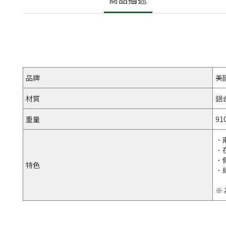
品牌
美
材質
鋁
重量
91
．
．
．
特色
．
※