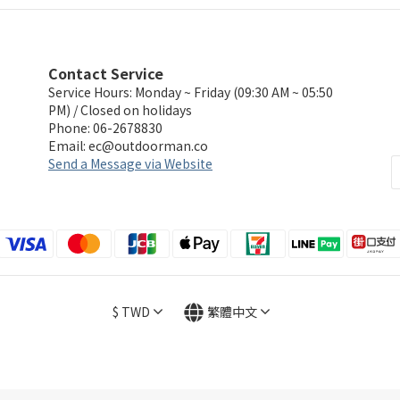
Contact Service
Service Hours: Monday ~ Friday (09:30 AM ~ 05:50
PM) / Closed on holidays
Phone: 06-2678830
Email:
ec@outdoorman.co
Send a Message via Website
$
TWD
繁體中文