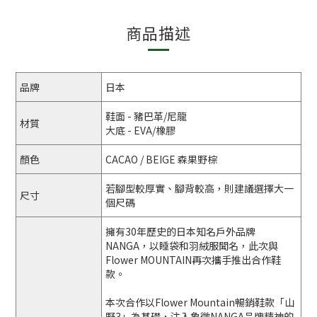
商品描述
品牌
日本
鞋面 - 豬巴革/尼龍
材質
大底 - EVA/橡膠
顏色
CACAO / BEIGE 森果野棕
若腳型較厚實、腳背較高，則建議選擇大一
尺寸
個尺碼
擁有30年歷史的日本知名戶外品牌
NANGA，以睡袋和羽絨服聞名，此次與
Flower MOUNTAIN再次攜手推出合作鞋
款。
本次合作以Flower Mountain暢銷鞋款「山
野3」為基礎，注入象徵NANGA品牌精神的