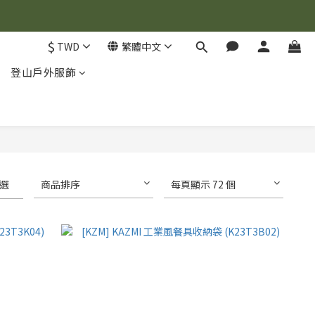
$
TWD
繁體中文
登山戶外服飾
選
商品排序
每頁顯示 72 個