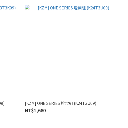
9)
[KZM] ONE SERIES 燈架組 (K24T3U09)
NT$1,680