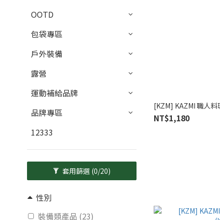
OOTD
包袋專區
戶外裝備
露營
運動補給品牌
[KZM] KAZMI 職人料
品牌專區
NT$1,180
12333
套用篩選
(0/20)
性別
裝備類產品 (23)