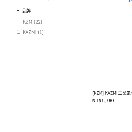
品牌
KZM (22)
KAZMI (1)
[KZM] KAZMI 工業
NT$1,780