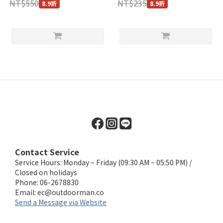
NT$550
NT$235
8.9折
8.9折
Contact Service
Service Hours: Monday ~ Friday (09:30 AM ~ 05:50 PM) /
Closed on holidays
Phone: 06-2678830
Email:
ec@outdoorman.co
Send a Message via Website