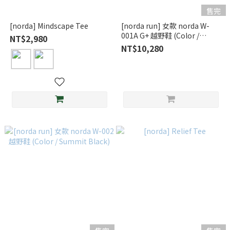
售完
[norda] Mindscape Tee
[norda run] 女款 norda W-
001A G+ 越野鞋 (Color /
NT$2,980
Stealth Black)
NT$10,280