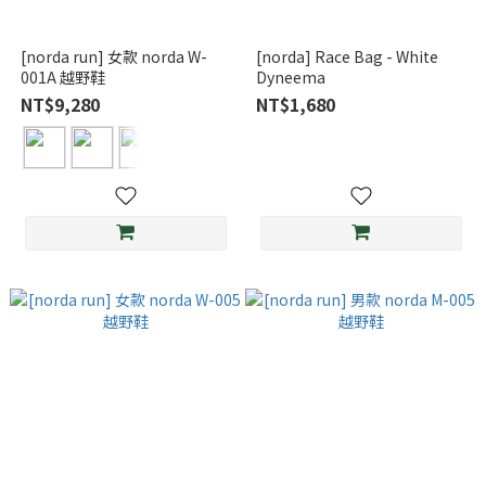
[norda run] 女款 norda W-
[norda] Race Bag - White
001A 越野鞋
Dyneema
NT$9,280
NT$1,680