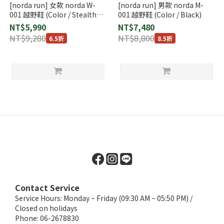
[norda run] 女款 norda W-
[norda run] 男款 norda M-
001 越野鞋 (Color / Stealth
001 越野鞋 (Color / Black)
Black)
NT$5,990
NT$7,480
NT$9,280
NT$8,800
6.5折
8.5折
Contact Service
Service Hours: Monday ~ Friday (09:30 AM ~ 05:50 PM) /
Closed on holidays
Phone: 06-2678830