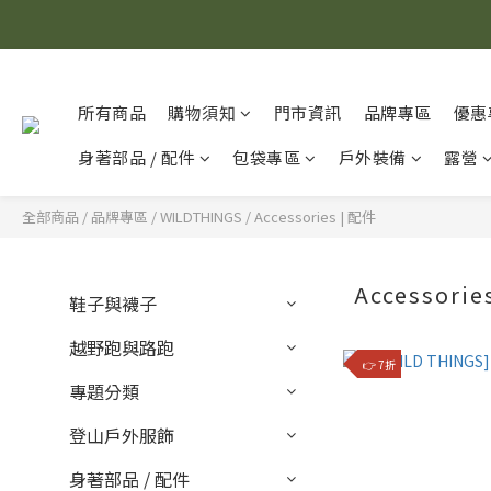
所有商品
購物須知
門市資訊
品牌專區
優惠
身著部品 / 配件
包袋專區
戶外裝備
露營
全部商品
/
品牌專區
/
WILDTHINGS
/
Accessories | 配件
Accessori
鞋子與襪子
越野跑與路跑
👉 7折
專題分類
登山戶外服飾
身著部品 / 配件