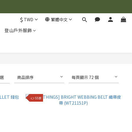
$
TWD
繁體中文
登山戶外服飾
選
商品排序
每頁顯示 72 個
👉 55折