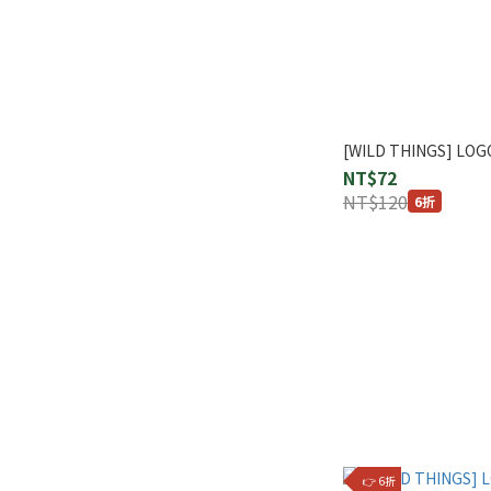
[WILD THINGS] LO
NT$72
NT$120
6折
👉 6折