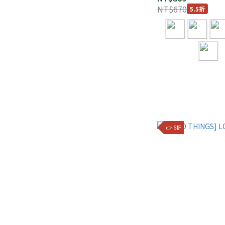
NT$670
5.5折
👉 6折