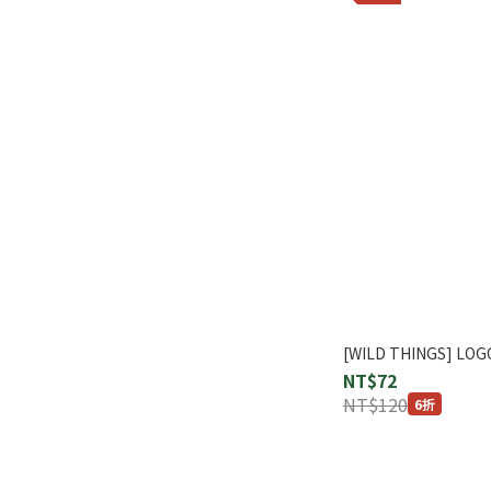
[WILD THINGS] LO
NT$72
NT$120
6折