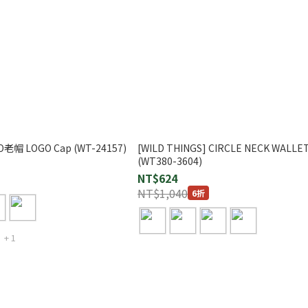
GO老帽 LOGO Cap (WT-24157)
[WILD THINGS] CIRCLE NECK WALL
(WT380-3604)
NT$624
NT$1,040
6折
+ 1