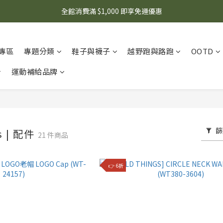
🌟 想知道現在有什麼優惠嗎？ 點擊查看最新優惠！
全館消費滿 $1,000 即享免運優惠
🌟 想知道現在有什麼優惠嗎？ 點擊查看最新優惠！
專區
專題分類
鞋子與襪子
越野跑與路跑
OOTD
運動補給品牌
篩
es | 配件
21 件商品
👉 6折