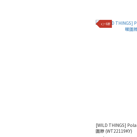
👉 6折
[WILD THINGS] Po
圍脖 (WT22119KY)