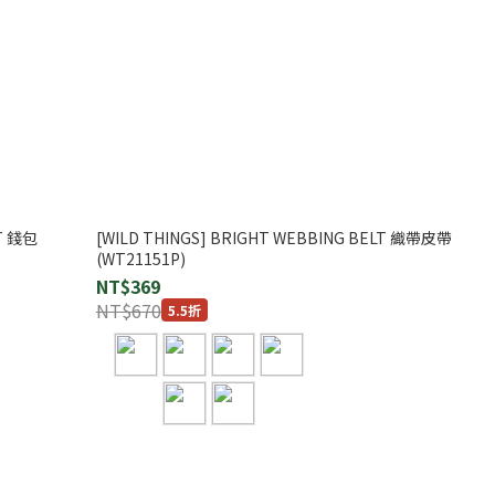
ET 錢包
[WILD THINGS] BRIGHT WEBBING BELT 織帶皮帶
(WT21151P)
NT$369
NT$670
5.5折