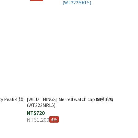
ty Peak 4 越
[WILD THINGS] Merrell watch cap 保暖毛帽
(WT222MRL5)
NT$720
NT$1,200
6折