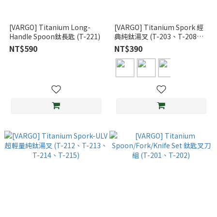
[VARGO] Titanium Long-
[VARGO] Titanium Spork 經
Handle Spoon鈦長匙 (T-221)
典純鈦湯叉 (T-203、T-208、
T-209、T-210)
NT$590
NT$390