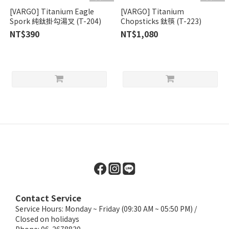
[VARGO] Titanium Eagle
[VARGO] Titanium
Spork 純鈦掛勾湯叉 (T-204)
Chopsticks 鈦筷 (T-223)
NT$390
NT$1,080
Contact Service
Service Hours: Monday ~ Friday (09:30 AM ~ 05:50 PM) /
Closed on holidays