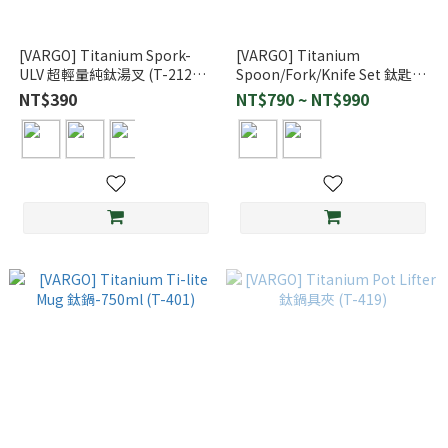
[VARGO] Titanium Spork-
[VARGO] Titanium
ULV 超輕量純鈦湯叉 (T-212、
Spoon/Fork/Knife Set 鈦匙叉
T-213、T-214、T-215)
刀組 (T-201、T-202)
NT$390
NT$790 ~ NT$990