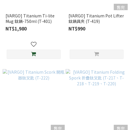
售完
[VARGO] Titanium Ti-lite
[VARGO] Titanium Pot Lifter
Mug 鈦鍋-750ml (T-401)
鈦鍋具夾 (T-419)
NT$1,980
NT$990
售完
售完